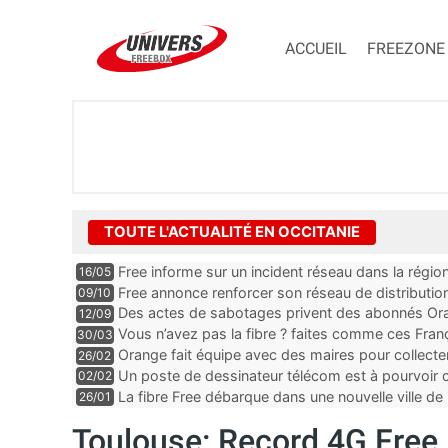
ACCUEIL
FREEZONE
TOUTE L'ACTUALITÉ EN OCCITANIE
Free informe sur un incident réseau dans la régio
16/05
Free annonce renforcer son réseau de distributi
09/10
Des actes de sabotages privent des abonnés Oran
12/09
et mobile, “c’est clairement quelqu’un qui est expe
Vous n’avez pas la fibre ? faites comme ces Fra
30/03
Orange fait équipe avec des maires pour collect
26/02
Un poste de dessinateur télécom est à pourvoir
02/02
Gard
La fibre Free débarque dans une nouvelle ville de 
26/01
Toulouse: Record 4G Free 