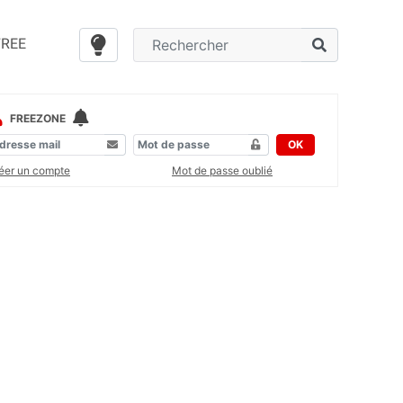
FREE
FREEZONE
OK
éer un compte
Mot de passe oublié