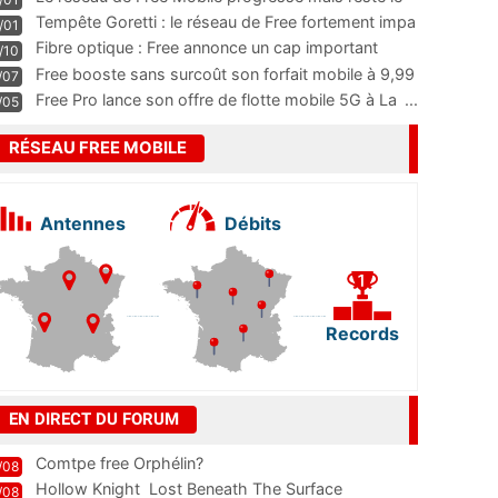
m
...
Tempête Goretti : le réseau de Free fortement impa
/01
...
Fibre optique : Free annonce un cap important
/10
pass
...
Free booste sans surcoût son forfait mobile à 9,99
/07
...
Free Pro lance son offre de flotte mobile 5G à La
...
/05
RÉSEAU FREE MOBILE
Antennes
Débits
Records
EN DIRECT DU FORUM
Comtpe free Orphélin?
/08
Hollow Knight  Lost Beneath The Surface
/08