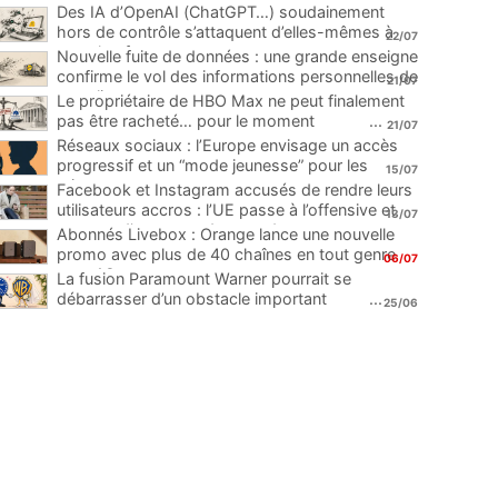
Des IA d’OpenAI (ChatGPT…) soudainement
hors de contrôle s’attaquent d’elles-mêmes à
22/07
une plateforme
...
Nouvelle fuite de données : une grande enseigne
confirme le vol des informations personnelles de
21/07
ses clients
...
Le propriétaire de HBO Max ne peut finalement
pas être racheté… pour le moment
...
21/07
Réseaux sociaux : l’Europe envisage un accès
progressif et un “mode jeunesse” pour les
15/07
mineurs
...
Facebook et Instagram accusés de rendre leurs
utilisateurs accros : l’UE passe à l’offensive et
13/07
menace d’une amende record
...
Abonnés Livebox : Orange lance une nouvelle
promo avec plus de 40 chaînes en tout genre
06/07
pour 1€
...
La fusion Paramount Warner pourrait se
débarrasser d’un obstacle important
...
25/06