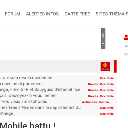
FORUM
ALERTES INFOS
CARTE FREE
SITES THÉMA-
PUBLICITÉ
Cr
n, qui sera résolu rapidement
Occitanie
on dans un département
Brèves
,
Occitanie
ge, Free, SFR et Bouygues d’internet fixe
Brèves
,
Occitanie
rt”
nçais, déployez-là vous même
Brèves
,
Occitanie
er vos vieux smartphones
Actualités télécom
,
Occitanie
 chez Free à Nîmes dans le département du
Occitanie
l’Ariège
Occitanie
Mobile battu !