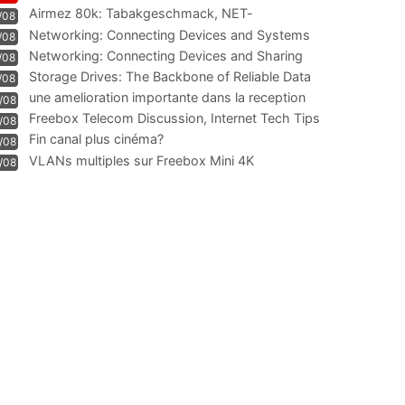
Airmez 80k: Tabakgeschmack, NET-
/08
Technologie und Leistung im
Networking: Connecting Devices and Systems
/08
Networking: Connecting Devices and Sharing
/08
Information
Storage Drives: The Backbone of Reliable Data
/08
Management
une amelioration importante dans la reception
/08
WIFI
Freebox Telecom Discussion, Internet Tech Tips
/08
Communi
Fin canal plus cinéma?
/08
VLANs multiples sur Freebox Mini 4K
/08