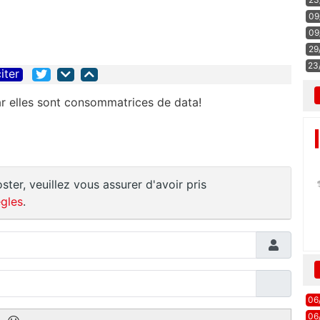
09
09
29
23
iter
car elles sont consommatrices de data!
ster, veuillez vous assurer d'avoir pris
gles
.
06
06