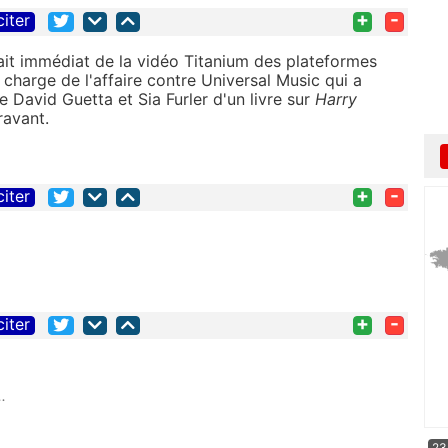
+
-
citer
it immédiat de la vidéo Titanium des plateformes
 charge de l'affaire contre Universal Music qui a
e David Guetta et Sia Furler d'un livre sur
Harry
ravant.
+
-
citer
+
-
citer
.
23