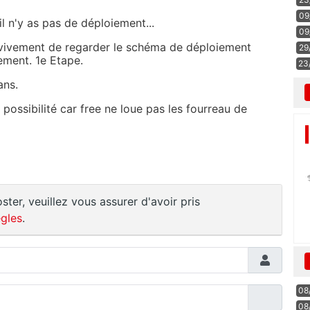
09
l n'y as pas de déploiement...
09
 vivement de regarder le schéma de déploiement
29
tement. 1e Etape.
23
ans.
e possibilité car free ne loue pas les fourreau de
ster, veuillez vous assurer d'avoir pris
gles
.
08
08