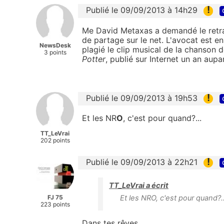
!
Publié le 09/09/2013 à 14h29
Me David Metaxas a demandé le retra
de partage sur le net. L'avocat est en
NewsDesk
plagié le clip musical de la chanson d
3 points
Potter
, publié sur Internet un an aupa
!
Publié le 09/09/2013 à 19h53
Et les NR
O
, c'est pour quand?...
TT_LeVrai
202 points
!
Publié le 09/09/2013 à 22h21
TT_LeVrai a écrit
FJ 75
Et les NRO, c'est pour quand?..
223 points
Dans tes rêves.