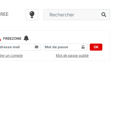
FREE
FREEZONE
OK
éer un compte
Mot de passe oublié