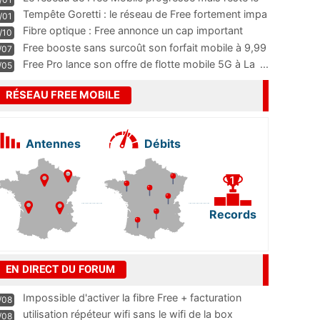
m
...
Tempête Goretti : le réseau de Free fortement impa
/01
...
Fibre optique : Free annonce un cap important
/10
pass
...
Free booste sans surcoût son forfait mobile à 9,99
/07
...
Free Pro lance son offre de flotte mobile 5G à La
...
/05
RÉSEAU FREE MOBILE
Antennes
Débits
Records
EN DIRECT DU FORUM
Impossible d'activer la fibre Free + facturation
/08
résiliation
utilisation répéteur wifi sans le wifi de la box
/08