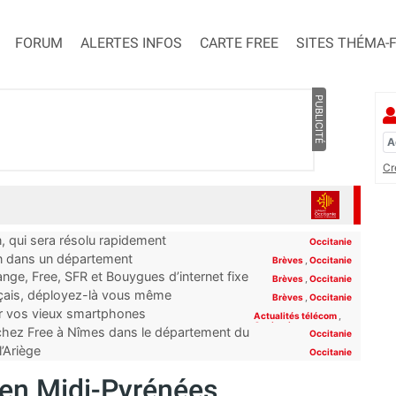
FORUM
ALERTES INFOS
CARTE FREE
SITES THÉMA-
PUBLICITÉ
Cr
n, qui sera résolu rapidement
Occitanie
on dans un département
Brèves
,
Occitanie
ge, Free, SFR et Bouygues d’internet fixe
Brèves
,
Occitanie
rt”
nçais, déployez-là vous même
Brèves
,
Occitanie
er vos vieux smartphones
Actualités télécom
,
Occitanie
 chez Free à Nîmes dans le département du
Occitanie
l’Ariège
Occitanie
en Midi-Pyrénées