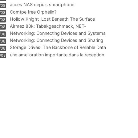
acces NAS depuis smartphone
/08
Comtpe free Orphélin?
/08
Hollow Knight  Lost Beneath The Surface
/08
Airmez 80k: Tabakgeschmack, NET-
/08
Technologie und Leistung im
Networking: Connecting Devices and Systems
/08
Networking: Connecting Devices and Sharing
/08
Information
Storage Drives: The Backbone of Reliable Data
/08
Management
une amelioration importante dans la reception
/08
WIFI