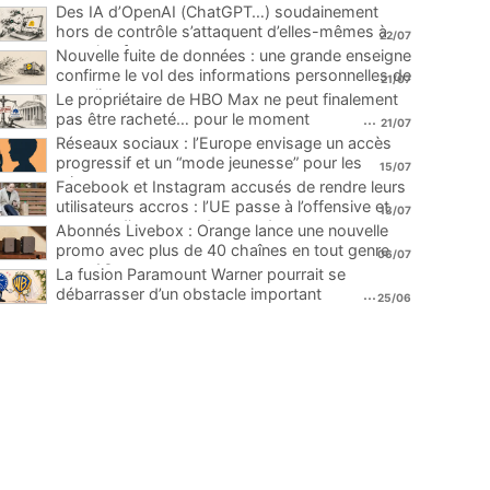
Des IA d’OpenAI (ChatGPT…) soudainement
hors de contrôle s’attaquent d’elles-mêmes à
22/07
une plateforme
...
Nouvelle fuite de données : une grande enseigne
confirme le vol des informations personnelles de
21/07
ses clients
...
Le propriétaire de HBO Max ne peut finalement
pas être racheté… pour le moment
...
21/07
Réseaux sociaux : l’Europe envisage un accès
progressif et un “mode jeunesse” pour les
15/07
mineurs
...
Facebook et Instagram accusés de rendre leurs
utilisateurs accros : l’UE passe à l’offensive et
13/07
menace d’une amende record
...
Abonnés Livebox : Orange lance une nouvelle
promo avec plus de 40 chaînes en tout genre
06/07
pour 1€
...
La fusion Paramount Warner pourrait se
débarrasser d’un obstacle important
...
25/06