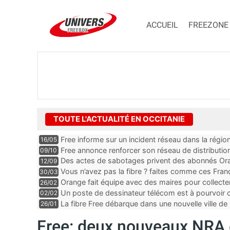
ACCUEIL
FREEZONE
TOUTE L'ACTUALITÉ EN OCCITANIE
Free informe sur un incident réseau dans la régio
16/05
Free annonce renforcer son réseau de distributi
09/10
Des actes de sabotages privent des abonnés Oran
12/09
et mobile, “c’est clairement quelqu’un qui est expe
Vous n’avez pas la fibre ? faites comme ces Fra
30/03
Orange fait équipe avec des maires pour collect
26/02
Un poste de dessinateur télécom est à pourvoir
02/02
Gard
La fibre Free débarque dans une nouvelle ville de 
26/01
Free: deux nouveaux NRA 