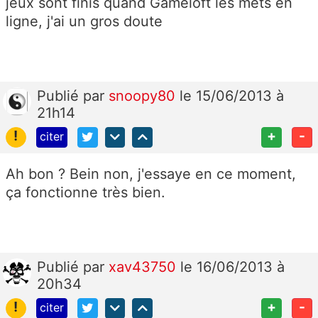
jeux sont finis quand Gameloft les mets en
ligne, j'ai un gros doute
Publié
par
snoopy80
le 15/06/2013 à
21h14
!
+
-
citer
Ah bon ? Bein non, j'essaye en ce moment,
ça fonctionne très bien.
Publié
par
xav43750
le 16/06/2013 à
20h34
!
+
-
citer