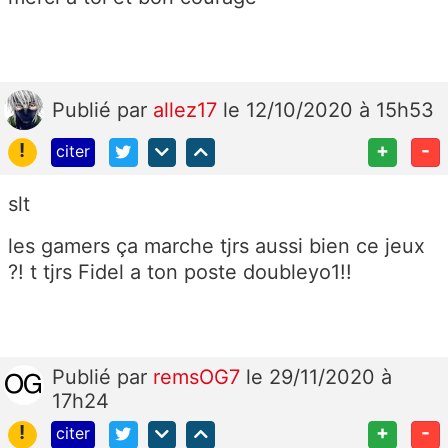
Publié
par
allez17
le 12/10/2020 à 15h53
!
+
-
citer
slt
les gamers ça marche tjrs aussi bien ce jeux
?! t tjrs Fidel a ton poste doubleyo1!!
Publié
par
remsOG7
le 29/11/2020 à
17h24
!
+
-
citer