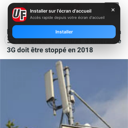
✕
Installer sur l'écran d'accueil
Accès rapide depuis votre écran d'accueil
Free Mobile : Pour l’Autorité de la
Installer
concurrence le contrat d’itinérance
3G doit être stoppé en 2018