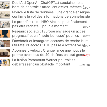
Des IA d’OpenAI (ChatGPT…) soudainement
hors de contrôle s’attaquent d’elles-mêmes à
22/07
une plateforme
...
Nouvelle fuite de données : une grande enseigne
confirme le vol des informations personnelles de
21/07
ses clients
...
Le propriétaire de HBO Max ne peut finalement
pas être racheté… pour le moment
...
21/07
Réseaux sociaux : l’Europe envisage un accès
progressif et un “mode jeunesse” pour les
15/07
mineurs
...
Facebook et Instagram accusés de rendre leurs
utilisateurs accros : l’UE passe à l’offensive et
13/07
menace d’une amende record
...
Abonnés Livebox : Orange lance une nouvelle
promo avec plus de 40 chaînes en tout genre
06/07
pour 1€
...
La fusion Paramount Warner pourrait se
débarrasser d’un obstacle important
...
25/06