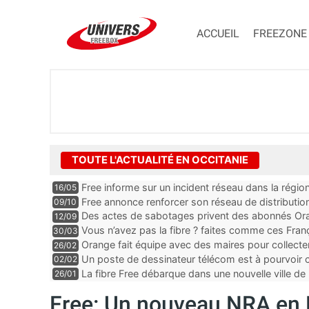
ACCUEIL
FREEZONE
TOUTE L'ACTUALITÉ EN OCCITANIE
Free informe sur un incident réseau dans la régio
16/05
Free annonce renforcer son réseau de distributi
09/10
Des actes de sabotages privent des abonnés Oran
12/09
et mobile, “c’est clairement quelqu’un qui est expe
Vous n’avez pas la fibre ? faites comme ces Fra
30/03
Orange fait équipe avec des maires pour collect
26/02
Un poste de dessinateur télécom est à pourvoir
02/02
Gard
La fibre Free débarque dans une nouvelle ville de 
26/01
Free: Un nouveau NRA en