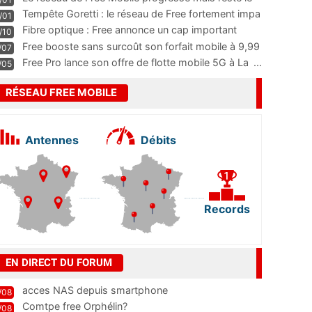
m
...
Tempête Goretti : le réseau de Free fortement impa
/01
...
Fibre optique : Free annonce un cap important
/10
pass
...
Free booste sans surcoût son forfait mobile à 9,99
/07
...
Free Pro lance son offre de flotte mobile 5G à La
...
/05
RÉSEAU FREE MOBILE
Antennes
Débits
Records
EN DIRECT DU FORUM
acces NAS depuis smartphone
/08
Comtpe free Orphélin?
/08