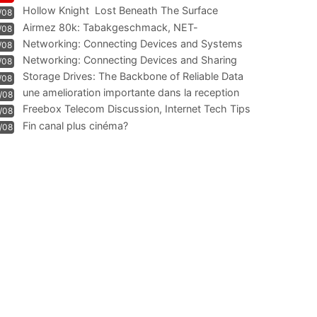
Hollow Knight  Lost Beneath The Surface
/08
Airmez 80k: Tabakgeschmack, NET-
/08
Technologie und Leistung im
Networking: Connecting Devices and Systems
/08
Networking: Connecting Devices and Sharing
/08
Information
Storage Drives: The Backbone of Reliable Data
/08
Management
une amelioration importante dans la reception
/08
WIFI
Freebox Telecom Discussion, Internet Tech Tips
/08
Communi
Fin canal plus cinéma?
/08