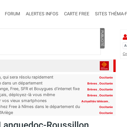
FORUM
ALERTES INFOS
CARTE FREE
SITES THÉMA-
PUBLICITÉ
Cr
n, qui sera résolu rapidement
Occitanie
on dans un département
Brèves
,
Occitanie
ge, Free, SFR et Bouygues d’internet fixe
Brèves
,
Occitanie
rt”
nçais, déployez-là vous même
Brèves
,
Occitanie
er vos vieux smartphones
Actualités télécom
,
Occitanie
 chez Free à Nîmes dans le département du
Occitanie
l’Ariège
Occitanie
 Languedoc-Roussillon