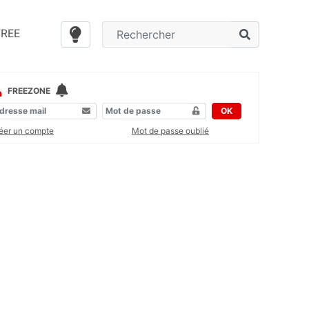
FREE
FREEZONE
OK
éer un compte
Mot de passe oublié