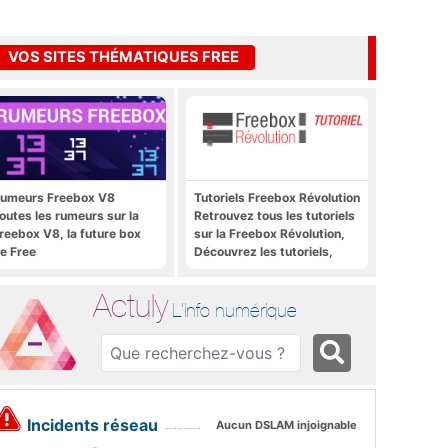
VOS SITES THÉMATIQUES FREE
umeurs Freebox V8
Tutoriels Freebox Révolution
outes les rumeurs sur la
Retrouvez tous les tutoriels
reebox V8, la future box
sur la Freebox Révolution,
e Free
Découvrez les tutoriels,
trucs et astuces pour la
Freebox Révolution,
Actuly
Freebox Server, Freebox
L'info numérique
Player
Incidents réseau
Aucun DSLAM injoignable