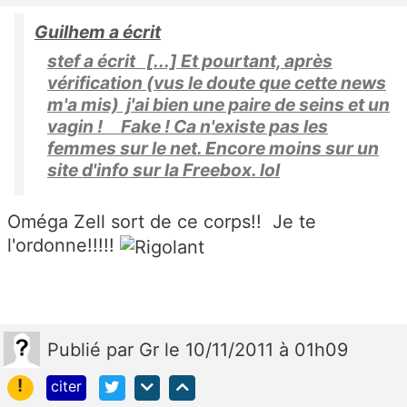
Guilhem a écrit
stef a écrit [...] Et pourtant, après
vérification (vus le doute que cette news
m'a mis) j'ai bien une paire de seins et un
vagin ! Fake ! Ca n'existe pas les
femmes sur le net. Encore moins sur un
site d'info sur la Freebox. lol
Oméga Zell sort de ce corps!! Je te
l'ordonne!!!!!
Publié
par
Gr
le 10/11/2011 à 01h09
!
citer