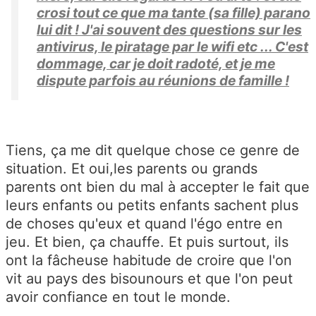
crosi tout ce que ma tante (sa fille) parano
lui dit ! J'ai souvent des questions sur les
antivirus, le piratage par le wifi etc ... C'est
dommage, car je doit radoté, et je me
dispute parfois au réunions de famille !
Tiens, ça me dit quelque chose ce genre de
situation. Et oui,les parents ou grands
parents ont bien du mal à accepter le fait que
leurs enfants ou petits enfants sachent plus
de choses qu'eux et quand l'égo entre en
jeu. Et bien, ça chauffe. Et puis surtout, ils
ont la fâcheuse habitude de croire que l'on
vit au pays des bisounours et que l'on peut
avoir confiance en tout le monde.