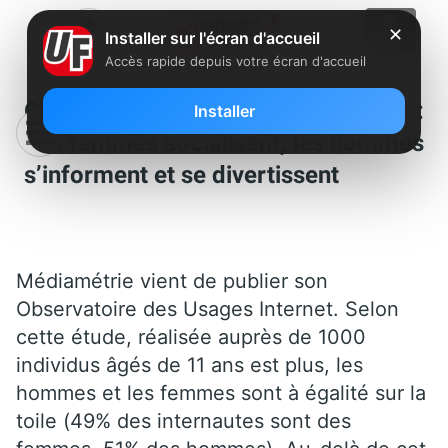
✕
Installer sur l'écran d'accueil
Accès rapide depuis votre écran d'accueil
Observatoire des usages Internet :
Installer
Les femmes socialisent, les hommes
s’informent et se divertissent
Médiamétrie vient de publier son
Observatoire des Usages Internet. Selon
cette étude, réalisée auprès de 1000
individus âgés de 11 ans est plus, les
hommes et les femmes sont à égalité sur la
toile (49% des internautes sont des