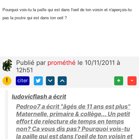
Pourquoi vois-tu la
paille
qui est dans l'oeil de ton voisin et n'aperçois-tu
pas la
poutre
qui est dans ton oeil ?
Publié
par
prométhé
le 10/11/2011 à
12h51
!
+
-
citer
ludovicflash a écrit
Pedroo7 a écrit "âgés de 11 ans est plus"
Maternelle, primaire & collège... Un petit
effort de relecture de temps en temps
non? Ca vous dis pas? Pourquoi vois-tu
la paille qui est dans l'oeil de ton voisin et