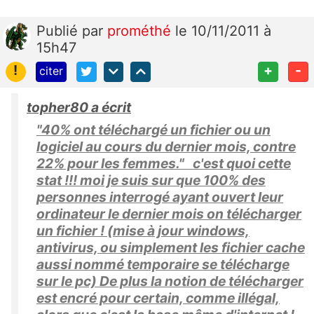
Publié
par
prométhé
le 10/11/2011 à
15h47
!
+
-
citer
topher80 a écrit
"40% ont téléchargé un fichier ou un
logiciel au cours du dernier mois, contre
22% pour les femmes." c'est quoi cette
stat !!! moi je suis sur que 100% des
personnes interrogé ayant ouvert leur
ordinateur le dernier mois on télécharger
un fichier ! (mise à jour windows,
antivirus, ou simplement les fichier cache
aussi nommé temporaire se télécharge
sur le pc) De plus la notion de télécharger
est encré pour certain, comme illégal,