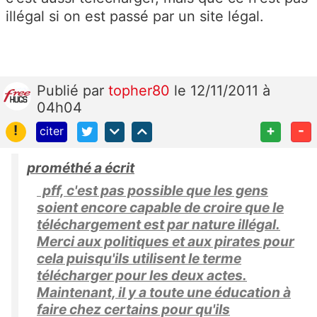
illégal si on est passé par un site légal.
Publié
par
topher80
le 12/11/2011 à
04h04
!
+
-
citer
prométhé a écrit
pff, c'est pas possible que les gens
soient encore capable de croire que le
téléchargement est par nature illégal.
Merci aux politiques et aux pirates pour
cela puisqu'ils utilisent le terme
télécharger pour les deux actes.
Maintenant, il y a toute une éducation à
faire chez certains pour qu'ils