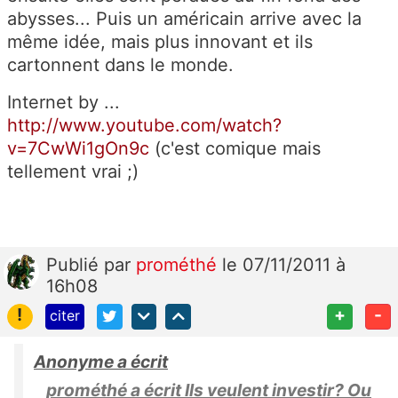
abysses... Puis un américain arrive avec la
même idée, mais plus innovant et ils
cartonnent dans le monde.
Internet by ...
http://www.youtube.com/watch?
v=7CwWi1gOn9c
(c'est comique mais
tellement vrai ;)
Publié
par
prométhé
le 07/11/2011 à
16h08
!
+
-
citer
Anonyme a écrit
prométhé a écrit Ils veulent investir? Ou