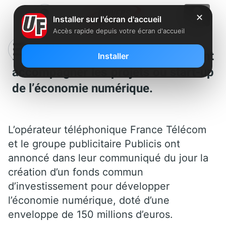
✕
Installer sur l'écran d'accueil
Accès rapide depuis votre écran d'accueil
France Télécom et Publicis veulent
Installer
accompagner les projets ou start-up
de l’économie numérique.
L’opérateur téléphonique France Télécom
et le groupe publicitaire Publicis ont
annoncé dans leur communiqué du jour la
création d’un fonds commun
d’investissement pour développer
l’économie numérique, doté d’une
enveloppe de 150 millions d’euros.