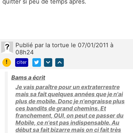
quitter si peu de temps après.
Publié
par
la tortue
le 07/01/2011 à
08h24
!
citer
Bams a écrit
Je vais paraître pour un extraterrestre
mais sa fait quelques années que je n'ai
plus de mobile. Donc je n'engraisse plus
ces bandits de grand chemins. Et
franchement, OUI, on peut ce passer du
Mobile, ce n'est pas indispensable. Au
début sa fait bizarre mais on ci fait très