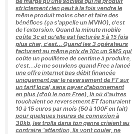
de marge qu'une société qui ne produit
strictement rien peut à la fois vendre le
même produit moins cher et faire des
bénéfices (ça s'appelle un MVNO), c'est
de l'extorsion. Quand la minute mobile
coûte 3c et qu'elle est facturée 5 à 15 fois
plus cher, c'est... Quand les 3 opérateurs
facturent au même prix de 10c un SMS qui
coûte un pouillème de centime à produire,
c'est...Je me souviens quand Free a lancé
une offre internet bas débit financée
uniquement par le reversement de FT sur
un tarif local, sans payer d'abonnement
en plus (d'où le nom Free), là où d'autres
touchaient ce reversement ET facturaient
10 à 15 euros par mois (50 à 100F en fait)
pour quelques heures de connexion à
30kb, les trolls dans ton genre criaient au
contraire "attention, ils vont couler, ne