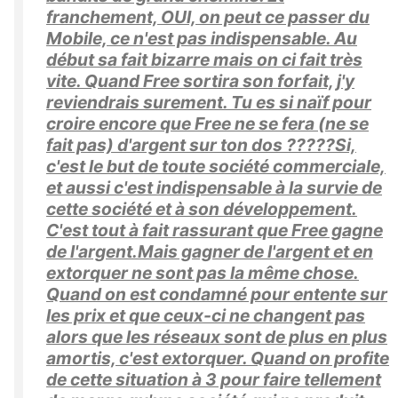
franchement, OUI, on peut ce passer du
Mobile, ce n'est pas indispensable. Au
début sa fait bizarre mais on ci fait très
vite. Quand Free sortira son forfait, j'y
reviendrais surement. Tu es si naïf pour
croire encore que Free ne se fera (ne se
fait pas) d'argent sur ton dos ?????Si,
c'est le but de toute société commerciale,
et aussi c'est indispensable à la survie de
cette société et à son développement.
C'est tout à fait rassurant que Free gagne
de l'argent.Mais gagner de l'argent et en
extorquer ne sont pas la même chose.
Quand on est condamné pour entente sur
les prix et que ceux-ci ne changent pas
alors que les réseaux sont de plus en plus
amortis, c'est extorquer. Quand on profite
de cette situation à 3 pour faire tellement