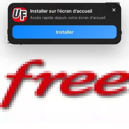
✕
Installer sur l'écran d'accueil
Accès rapide depuis votre écran d'accueil
FFT : Free souhaite garder son
Installer
indépendance