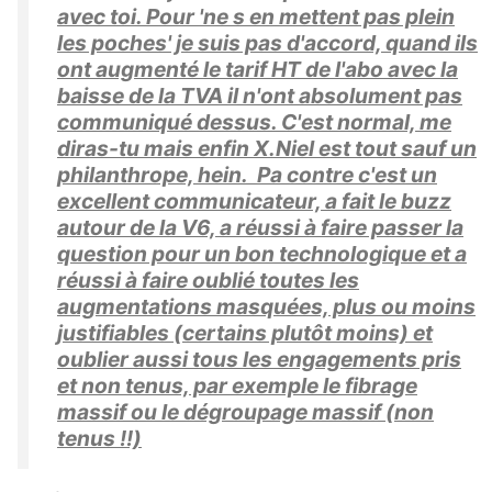
avec toi. Pour 'ne s en mettent pas plein
les poches' je suis pas d'accord, quand ils
ont augmenté le tarif HT de l'abo avec la
baisse de la TVA il n'ont absolument pas
communiqué dessus. C'est normal, me
diras-tu mais enfin X.Niel est tout sauf un
philanthrope, hein. Pa contre c'est un
excellent communicateur, a fait le buzz
autour de la V6, a réussi à faire passer la
question pour un bon technologique et a
réussi à faire oublié toutes les
augmentations masquées, plus ou moins
justifiables (certains plutôt moins) et
oublier aussi tous les engagements pris
et non tenus, par exemple le fibrage
massif ou le dégroupage massif (non
tenus !!)