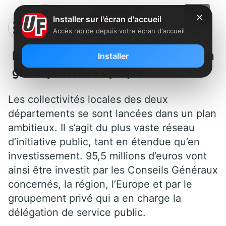
✕
Installer sur l'écran d'accueil
Accès rapide depuis votre écran d'accueil
La drome et l’Ardèche lancent un
Installer
grand plan fibre optique
Les collectivités locales des deux
départements se sont lancées dans un plan
ambitieux. Il s’agit du plus vaste réseau
d’initiative public, tant en étendue qu’en
investissement. 95,5 millions d’euros vont
ainsi être investit par les Conseils Généraux
concernés, la région, l’Europe et par le
groupement privé qui a en charge la
délégation de service public.