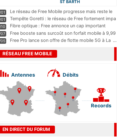
ST BARTH
Le réseau de Free Mobile progresse mais reste le
/01
m
...
Tempête Goretti : le réseau de Free fortement impa
/01
...
Fibre optique : Free annonce un cap important
/10
pass
...
Free booste sans surcoût son forfait mobile à 9,99
/07
...
Free Pro lance son offre de flotte mobile 5G à La
...
/05
RÉSEAU FREE MOBILE
Antennes
Débits
Records
EN DIRECT DU FORUM