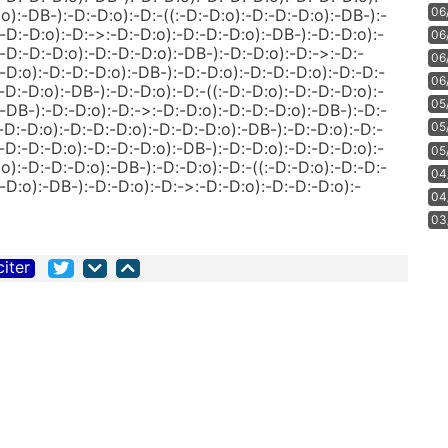
06
o):-DB-):-D:-D:o):-D:-((:-D:-D:o):-D:-D:-D:o):-DB-):-
-D:-D:o):-D:->:-D:-D:o):-D:-D:-D:o):-DB-):-D:-D:o):-
06
-D:-D:-D:o):-D:-D:-D:o):-DB-):-D:-D:o):-D:->:-D:-
06
-D:o):-D:-D:-D:o):-DB-):-D:-D:o):-D:-D:-D:o):-D:-D:-
06
-D:-D:o):-DB-):-D:-D:o):-D:-((:-D:-D:o):-D:-D:-D:o):-
05
-DB-):-D:-D:o):-D:->:-D:-D:o):-D:-D:-D:o):-DB-):-D:-
-D:-D:o):-D:-D:-D:o):-D:-D:-D:o):-DB-):-D:-D:o):-D:-
05
-D:-D:-D:o):-D:-D:-D:o):-DB-):-D:-D:o):-D:-D:-D:o):-
05
o):-D:-D:-D:o):-DB-):-D:-D:o):-D:-((:-D:-D:o):-D:-D:-
04
-D:o):-DB-):-D:-D:o):-D:->:-D:-D:o):-D:-D:-D:o):-
04
03
citer