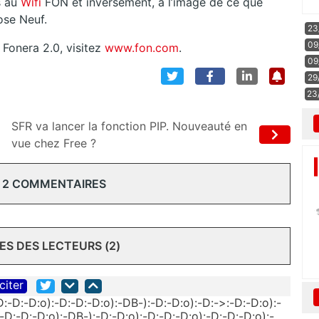
s au
Wifi
FON et inversement, à l’image de ce que
se Neuf.
23
09
 Fonera 2.0, visitez
www.fon.com
.
09
29
23
SFR va lancer la fonction PIP. Nouveauté en
vue chez Free ?
 2 COMMENTAIRES
S DES LECTEURS (2)
citer
D:-D:-D:o):-D:-D:-D:o):-DB-):-D:-D:o):-D:->:-D:-D:o):-
-D:-D:-D:o):-DB-):-D:-D:o):-D:-D:-D:o):-D:-D:-D:o):-