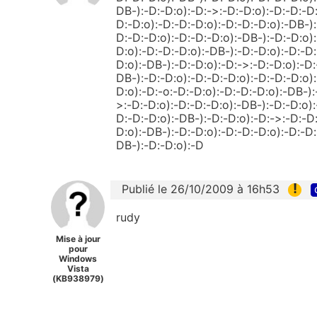
DB-):-D:-D:o):-D:->:-D:-D:o):-D:-D:-D:
D:-D:o):-D:-D:-D:o):-D:-D:-D:o):-DB-):
D:-D:-D:o):-D:-D:-D:o):-DB-):-D:-D:o):
D:o):-D:-D:-D:o):-DB-):-D:-D:o):-D:-D:
D:o):-DB-):-D:-D:o):-D:->:-D:-D:o):-D:
DB-):-D:-D:o):-D:-D:-D:o):-D:-D:-D:o):
D:o):-D:-o:-D:-D:o):-D:-D:-D:o):-DB-):
>:-D:-D:o):-D:-D:-D:o):-DB-):-D:-D:o):
D:-D:-D:o):-DB-):-D:-D:o):-D:->:-D:-D:
D:o):-DB-):-D:-D:o):-D:-D:-D:o):-D:-D:
DB-):-D:-D:o):-D
!
Publié le 26/10/2009 à 16h53
rudy
Mise à jour
pour
Windows
Vista
(KB938979)