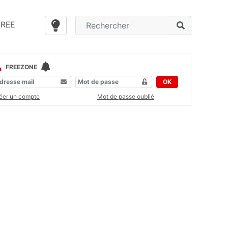
FREE
FREEZONE
OK
éer un compte
Mot de passe oublié