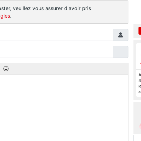
ster, veuillez vous assurer d'avoir pris
gles
.
A
4
R
a
F