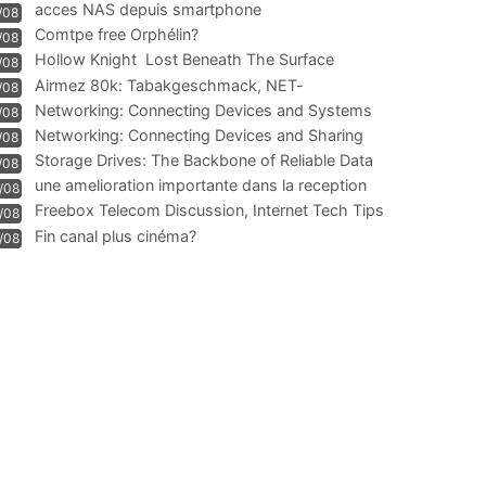
acces NAS depuis smartphone
/08
Comtpe free Orphélin?
/08
Hollow Knight  Lost Beneath The Surface
/08
Airmez 80k: Tabakgeschmack, NET-
/08
Technologie und Leistung im
Networking: Connecting Devices and Systems
/08
Networking: Connecting Devices and Sharing
/08
Information
Storage Drives: The Backbone of Reliable Data
/08
Management
une amelioration importante dans la reception
/08
WIFI
Freebox Telecom Discussion, Internet Tech Tips
/08
Communi
Fin canal plus cinéma?
/08