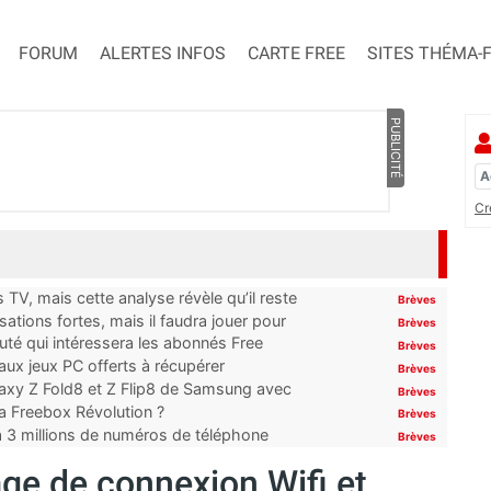
FORUM
ALERTES INFOS
CARTE FREE
SITES THÉMA-
PUBLICITÉ
Cr
TV, mais cette analyse révèle qu’il reste
Brèves
ations fortes, mais il faudra jouer pour
Brèves
uté qui intéressera les abonnés Free
Brèves
x jeux PC offerts à récupérer
Brèves
laxy Z Fold8 et Z Flip8 de Samsung avec
Brèves
 la Freebox Révolution ?
Brèves
’à 3 millions de numéros de téléphone
Brèves
age de connexion Wifi et