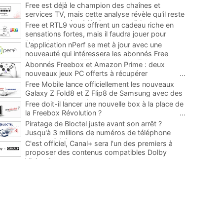
Free est déjà le champion des chaînes et
services TV, mais cette analyse révèle qu'il reste
encore au moins 141 ajouts possibles
...
Free et RTL9 vous offrent un cadeau riche en
sensations fortes, mais il faudra jouer pour
l'obtenir
...
L'application nPerf se met à jour avec une
nouveauté qui intéressera les abonnés Free
Mobile, Orange, SFR et Bouygues Telecom
...
Abonnés Freebox et Amazon Prime : deux
nouveaux jeux PC offerts à récupérer
...
Free Mobile lance officiellement les nouveaux
Galaxy Z Fold8 et Z Flip8 de Samsung avec des
promos et des cadeaux
...
Free doit-il lancer une nouvelle box à la place de
la Freebox Révolution ?
...
Piratage de Bloctel juste avant son arrêt ?
Jusqu'à 3 millions de numéros de téléphone
auraient fuité
...
C'est officiel, Canal+ sera l'un des premiers à
proposer des contenus compatibles Dolby
Vision 2
...