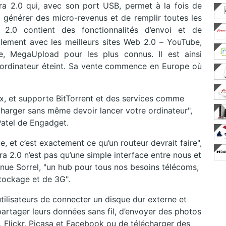
ra 2.0 qui, avec son port USB, permet à la fois de
énérer des micro-revenus et de remplir toutes les
2.0 contient des fonctionnalités d’envoi et de
lement avec les meilleurs sites Web 2.0 – YouTube,
re, MegaUpload pour les plus connus. Il est ainsi
r ordinateur éteint. Sa vente commence en Europe où
ux, et supporte BitTorrent et des services comme
harger sans même devoir lancer votre ordinateur",
Patel de Engadget.
e, et c’est exactement ce qu’un routeur devrait faire",
a 2.0 n’est pas qu’une simple interface entre nous et
tinue Sorrel, "un hub pour tous nos besoins télécoms,
tockage et de 3G".
tilisateurs de connecter un disque dur externe et
partager leurs données sans fil, d’envoyer des photos
Flickr, Picasa et Facebook ou de télécharger des