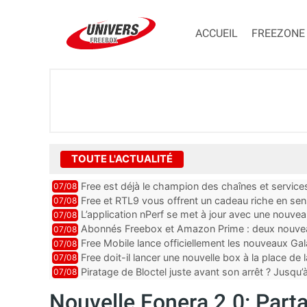
ACCUEIL
FREEZONE
TOUTE L'ACTUALITÉ
Free est déjà le champion des chaînes et services 
07/08
encore au moin...
Free et RTL9 vous offrent un cadeau riche en sens
07/08
l’obtenir
L’application nPerf se met à jour avec une nouvea
07/08
Mobile, Orange, SFR ...
Abonnés Freebox et Amazon Prime : deux nouveau
07/08
Free Mobile lance officiellement les nouveaux Ga
07/08
des promos et des cadeaux
Free doit-il lancer une nouvelle box à la place de
07/08
Piratage de Bloctel juste avant son arrêt ? Jusqu
07/08
auraient fuité
Nouvelle Fonera 2.0: Part