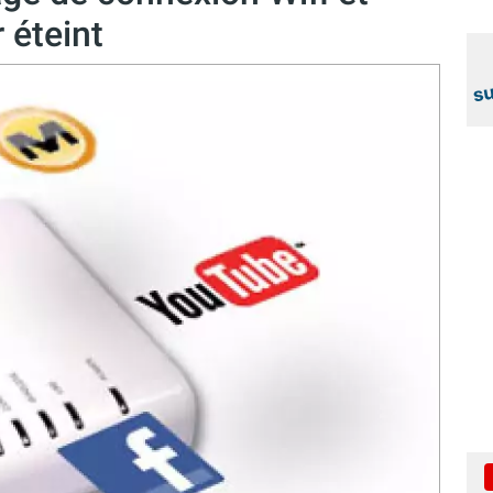
 éteint