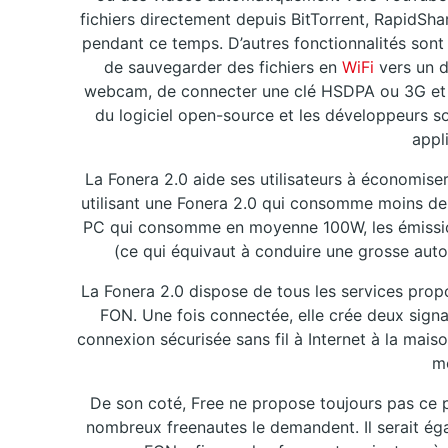
fichiers directement depuis BitTorrent, RapidSh
pendant ce temps. D’autres fonctionnalités sont
de sauvegarder des fichiers en
WiFi
vers un d
webcam, de connecter une clé HSDPA ou 3G et d
du logiciel open-source et les développeurs s
appl
La Fonera 2.0 aide ses utilisateurs à économiser
utilisant une Fonera 2.0 qui consomme moins de 
PC qui consomme en moyenne 100W, les émissio
(ce qui équivaut à conduire une grosse aut
La Fonera 2.0 dispose de tous les services prop
FON. Une fois connectée, elle crée deux signa
connexion sécurisée sans fil à Internet à la mai
m
De son coté, Free ne propose toujours pas ce
nombreux freenautes le demandent. Il serait ég