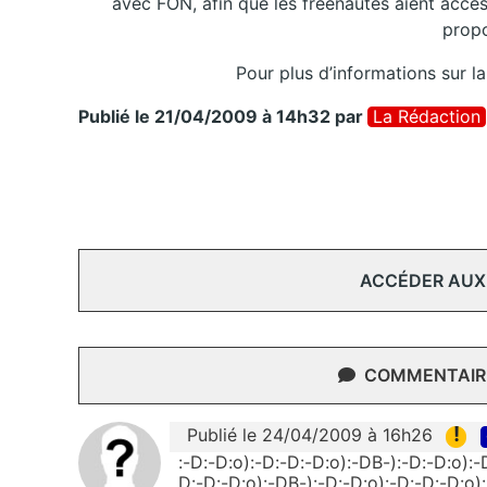
avec FON, afin que les freenautes aient accè
propo
Pour plus d’informations sur la
Publié le 21/04/2009 à 14h32
par
La Rédaction
ACCÉDER AUX
COMMENTAIRE
!
Publié le 24/04/2009 à 16h26
:-D:-D:o):-D:-D:-D:o):-DB-):-D:-D:o):-
D:-D:-D:o):-DB-):-D:-D:o):-D:-D:-D:o):