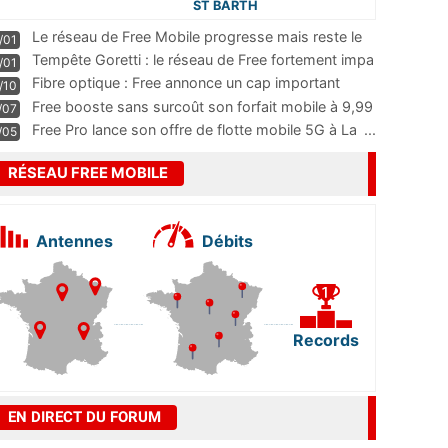
ST BARTH
Le réseau de Free Mobile progresse mais reste le
/01
m
...
Tempête Goretti : le réseau de Free fortement impa
/01
...
Fibre optique : Free annonce un cap important
/10
pass
...
Free booste sans surcoût son forfait mobile à 9,99
/07
...
Free Pro lance son offre de flotte mobile 5G à La
...
/05
RÉSEAU FREE MOBILE
Antennes
Débits
Records
EN DIRECT DU FORUM