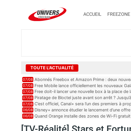
ACCUEIL
FREEZONE
TOUTE L'ACTUALITÉ
Abonnés Freebox et Amazon Prime : deux nouveau
07/08
Free Mobile lance officiellement les nouveaux Ga
07/08
des promos et des cadeaux
Free doit-il lancer une nouvelle box à la place de
07/08
Piratage de Bloctel juste avant son arrêt ? Jusqu
07/08
auraient fuité
C’est officiel, Canal+ sera l’un des premiers à 
07/08
Vision 2
Disney+ annonce étudier le lancement d’une offre 
06/08
Quand Orange installe des zones de Wi-Fi gratui
06/08
[TV-Réalité] Stars et Fort