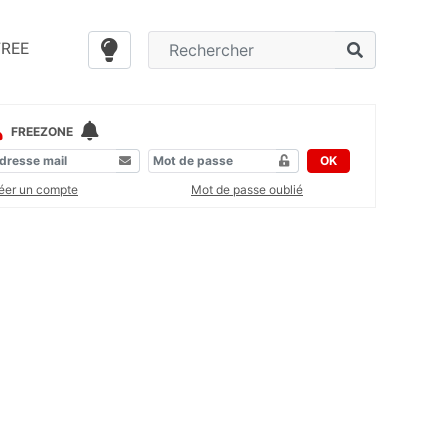
FREE
FREEZONE
OK
éer un compte
Mot de passe oublié