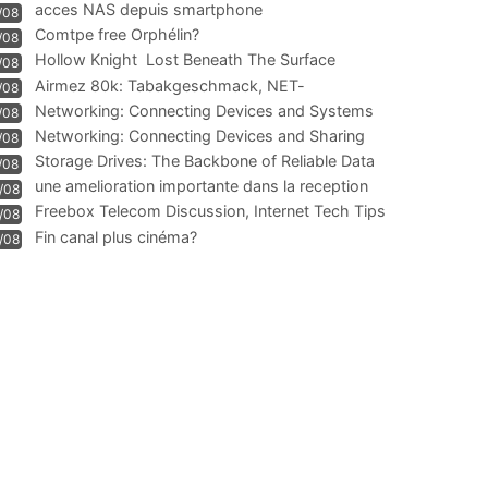
acces NAS depuis smartphone
/08
Comtpe free Orphélin?
/08
Hollow Knight  Lost Beneath The Surface
/08
Airmez 80k: Tabakgeschmack, NET-
/08
Technologie und Leistung im
Networking: Connecting Devices and Systems
/08
Networking: Connecting Devices and Sharing
/08
Information
Storage Drives: The Backbone of Reliable Data
/08
Management
une amelioration importante dans la reception
/08
WIFI
Freebox Telecom Discussion, Internet Tech Tips
/08
Communi
Fin canal plus cinéma?
/08