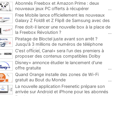
Abonnés Freebox et Amazon Prime : deux
nouveaux jeux PC offerts à récupérer
...
Free Mobile lance officiellement les nouveaux
Galaxy Z Fold8 et Z Flip8 de Samsung avec des
promos et des cadeaux
...
Free doit-il lancer une nouvelle box à la place de
la Freebox Révolution ?
...
Piratage de Bloctel juste avant son arrêt ?
Jusqu'à 3 millions de numéros de téléphone
auraient fuité
...
C'est officiel, Canal+ sera l'un des premiers à
proposer des contenus compatibles Dolby
Vision 2
...
Disney+ annonce étudier le lancement d'une
offre gratuite
...
Quand Orange installe des zones de Wi-Fi
gratuit au Bout du Monde
...
La nouvelle application Freenetic prépare son
arrivée sur Android et iPhone pour les abonnés
Freebox, testez la
...