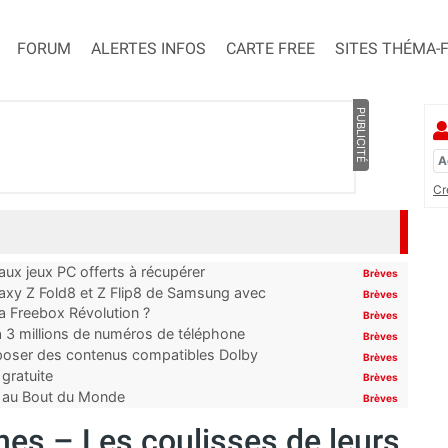
FORUM
ALERTES INFOS
CARTE FREE
SITES THÉMA-
PUBLICITÉ
Cr
x jeux PC offerts à récupérer
Brèves
laxy Z Fold8 et Z Flip8 de Samsung avec
Brèves
 la Freebox Révolution ?
Brèves
’à 3 millions de numéros de téléphone
Brèves
proposer des contenus compatibles Dolby
Brèves
gratuite
Brèves
t au Bout du Monde
Brèves
unes – Les coulisses de leurs