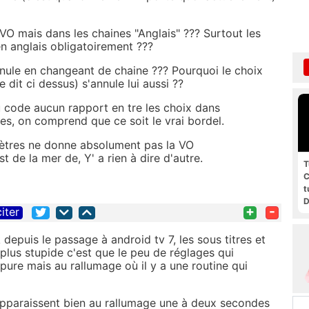
O mais dans les chaines "Anglais" ??? Surtout les
n anglais obligatoirement ???
nnule en changeant de chaine ??? Pourquoi le choix
 dit ci dessus) s'annule lui aussi ??
du code aucun rapport en tre les choix dans
es, on comprend que ce soit le vrai bordel.
ètres ne donne absolument pas la VO
t de la mer de, Y' a rien à dire d'autre.
T
C
t
D
+
-
citer
g
4k depuis le passage à android tv 7, les sous titres et
plus stupide c'est que le peu de réglages qui
upure mais au rallumage où il y a une routine qui
 apparaissent bien au rallumage une à deux secondes