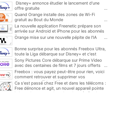
Disney+ annonce étudier le lancement d'une
offre gratuite
...
Quand Orange installe des zones de Wi-Fi
gratuit au Bout du Monde
...
La nouvelle application Freenetic prépare son
arrivée sur Android et iPhone pour les abonnés
Freebox, testez la
...
Orange mise sur une nouvelle pépite de l'IA
...
Bonne surprise pour les abonnés Freebox Ultra,
toute la Liga débarque sur Disney+ et c'est
inclus
...
Sony Pictures Core débarque sur Prime Video
avec des centaines de films et 7 jours offerts
...
Freebox : vous payez peut-être pour rien, voici
comment retrouver et supprimer vos
abonnements TV oubliés
...
Ca s'est passé chez Free et dans les télécoms :
Free dénonce et agit, un nouvel appareil pointe
le bout de son nez chez des abonnés Freebox...
...