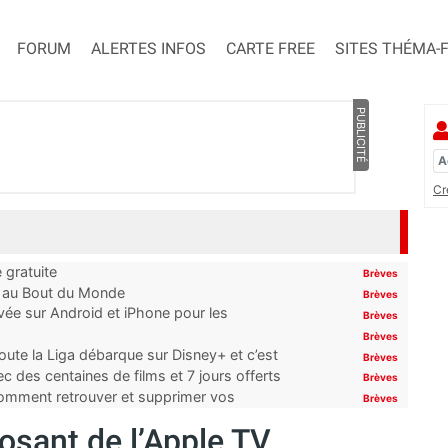
FORUM
ALERTES INFOS
CARTE FREE
SITES THÉMA-
PUBLICITÉ
Cr
 gratuite
Brèves
t au Bout du Monde
Brèves
ivée sur Android et iPhone pour les
Brèves
Brèves
oute la Liga débarque sur Disney+ et c’est
Brèves
 des centaines de films et 7 jours offerts
Brèves
 comment retrouver et supprimer vos
Brèves
osant de l’Apple TV