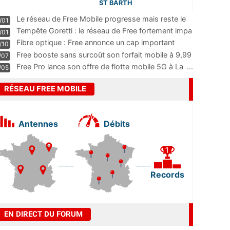
ST BARTH
Le réseau de Free Mobile progresse mais reste le
/01
m
...
Tempête Goretti : le réseau de Free fortement impa
/01
...
Fibre optique : Free annonce un cap important
/10
pass
...
Free booste sans surcoût son forfait mobile à 9,99
/07
...
Free Pro lance son offre de flotte mobile 5G à La
...
/05
RÉSEAU FREE MOBILE
Antennes
Débits
Records
EN DIRECT DU FORUM