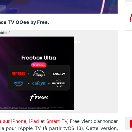
rface TV OQee by Free.
blicité
 sur iPhone, iPad
et
Smart TV
, Free vient d’annoncer
le pour l’Apple TV (à partir tvOS 13). Cette version,