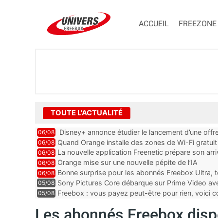
ACCUEIL
FREEZONE
TOUTE L'ACTUALITÉ
Disney+ annonce étudier le lancement d’une offre
06/08
Quand Orange installe des zones de Wi-Fi gratui
06/08
La nouvelle application Freenetic prépare son arr
06/08
abonnés Freebox, testez la
Orange mise sur une nouvelle pépite de l’IA
06/08
Bonne surprise pour les abonnés Freebox Ultra, t
06/08
inclus
Sony Pictures Core débarque sur Prime Video avec
05/08
Freebox : vous payez peut-être pour rien, voici
05/08
abonnements TV oubliés
Les abonnés Freebox disp