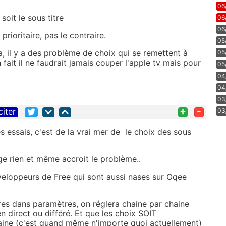
06
soit le sous titre
06
06
prioritaire, pas le contraire.
05
, il y a des problème de choix qui se remettent à
05
fait il ne faudrait jamais couper l'apple tv mais pour
05
04
04
03
+
-
citer
03
s essais, c'est de la vrai mer de le choix des sous
ge rien et même accroit le problème..
éveloppeurs de Free qui sont aussi nases sur Oqee
tres dans paramètres, on réglera chaine par chaine
en direct ou différé. Et que les choix SOIT
ne (c'est quand même n'importe quoi actuellement)