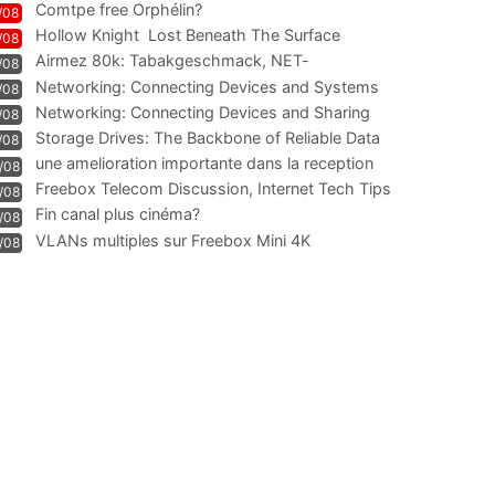
Comtpe free Orphélin?
/08
Hollow Knight  Lost Beneath The Surface
/08
Airmez 80k: Tabakgeschmack, NET-
/08
Technologie und Leistung im
Networking: Connecting Devices and Systems
/08
Networking: Connecting Devices and Sharing
/08
Information
Storage Drives: The Backbone of Reliable Data
/08
Management
une amelioration importante dans la reception
/08
WIFI
Freebox Telecom Discussion, Internet Tech Tips
/08
Communi
Fin canal plus cinéma?
/08
VLANs multiples sur Freebox Mini 4K
/08