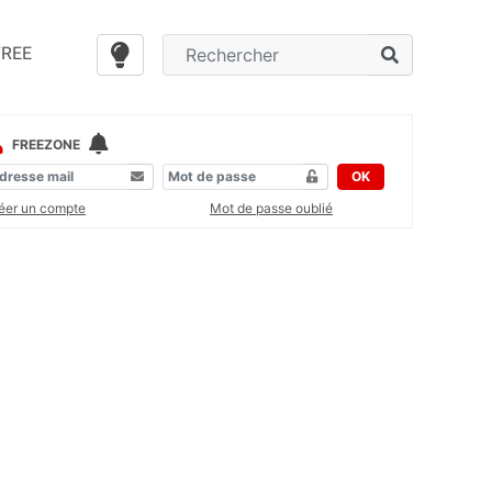
FREE
FREEZONE
OK
éer un compte
Mot de passe oublié