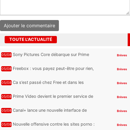
TOUTE L'ACTUALITÉ
Sony Pictures Core débarque sur Prime
05/08
Brèves
Video avec des centaines de films et 7
jours offerts
Freebox : vous payez peut-être pour rien,
05/08
Brèves
voici comment retrouver et supprimer vos
abonnements TV oubliés
Ca s’est passé chez Free et dans les
05/08
Brèves
télécoms : Free dénonce et agit, un nouvel
appareil pointe le bout de...
Prime Video devient le premier service de
05/08
Brèves
streaming à franchir un nouveau cap en
HDR avec ce lancement
Canal+ lance une nouvelle interface de
05/08
Brèves
navigation sur iOS
Nouvelle offensive contre les sites porno :
05/08
Brèves
31 plateformes pourraient bientôt être