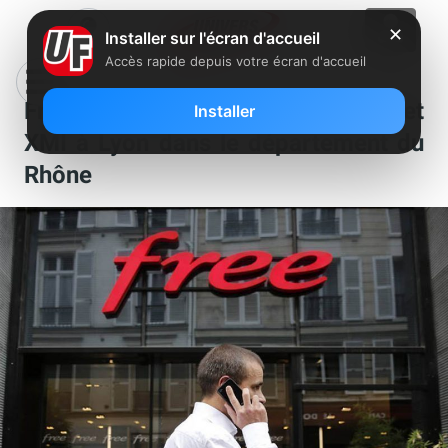
✕
Installer sur l'écran d'accueil
Accès rapide depuis votre écran d'accueil
Free recherche un chef de projet
Installer
XMI à Lyon dans le département du
Rhône