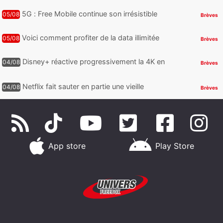
bloquées par Orange, Free, SF...
5G : Free Mobile continue son irrésistible
05/08
Brèves
remontée sur la bande reine, Bouygues
Telecom plus que jamais sous pr...
Voici comment profiter de la data illimitée
05/08
Brèves
chez Bouygues Telecom sans surcoût,
avec quelques limites à connaître
Disney+ réactive progressivement la 4K en
04/08
Brèves
France, certains abonnés peuvent
demander un remboursement
Netflix fait sauter en partie une vieille
04/08
Brèves
limitation sur la 4K
App store
Play Store