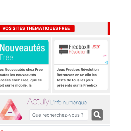
VOS SITES THÉMATIQUES FREE
es Nouveautés chez Free
Jeux Freebox Révolution
outes les nouveautés
Retrouvez en un clic les
ancées chez Free, que ce
tests de tous les jeux
oit sur le mobile, la
présents sur la Freebox
reebox et bien plus encore
Révolution, la box de Free
Actuly
L'info numérique