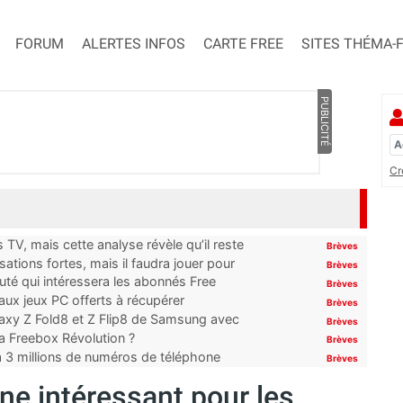
FORUM
ALERTES INFOS
CARTE FREE
SITES THÉMA-
PUBLICITÉ
Cr
TV, mais cette analyse révèle qu’il reste
Brèves
ations fortes, mais il faudra jouer pour
Brèves
uté qui intéressera les abonnés Free
Brèves
x jeux PC offerts à récupérer
Brèves
laxy Z Fold8 et Z Flip8 de Samsung avec
Brèves
 la Freebox Révolution ?
Brèves
’à 3 millions de numéros de téléphone
Brèves
ne intéressant pour les