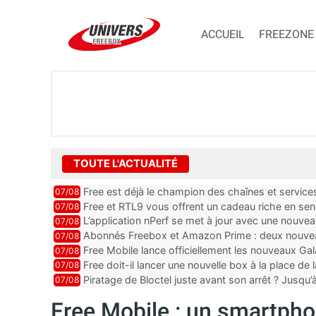
ACCUEIL
FREEZONE
TOUTE L'ACTUALITÉ
Free est déjà le champion des chaînes et services 
07/08
encore au moin...
Free et RTL9 vous offrent un cadeau riche en sens
07/08
l’obtenir
L’application nPerf se met à jour avec une nouvea
07/08
Mobile, Orange, SFR ...
Abonnés Freebox et Amazon Prime : deux nouveau
07/08
Free Mobile lance officiellement les nouveaux Ga
07/08
des promos et des cadeaux
Free doit-il lancer une nouvelle box à la place de
07/08
Piratage de Bloctel juste avant son arrêt ? Jusqu
07/08
auraient fuité
Free Mobile : un smartpho