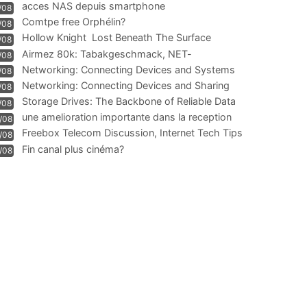
acces NAS depuis smartphone
/08
Comtpe free Orphélin?
/08
Hollow Knight  Lost Beneath The Surface
/08
Airmez 80k: Tabakgeschmack, NET-
/08
Technologie und Leistung im
Networking: Connecting Devices and Systems
/08
Networking: Connecting Devices and Sharing
/08
Information
Storage Drives: The Backbone of Reliable Data
/08
Management
une amelioration importante dans la reception
/08
WIFI
Freebox Telecom Discussion, Internet Tech Tips
/08
Communi
Fin canal plus cinéma?
/08