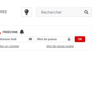
FREE
FREEZONE
OK
éer un compte
Mot de passe oublié