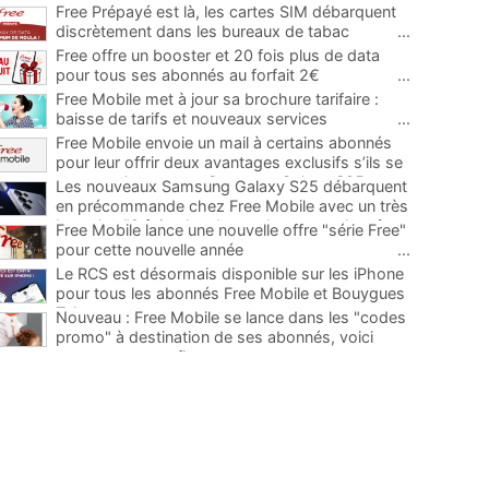
Free Prépayé est là, les cartes SIM débarquent
discrètement dans les bureaux de tabac
...
Free offre un booster et 20 fois plus de data
pour tous ses abonnés au forfait 2€
...
Free Mobile met à jour sa brochure tarifaire :
baisse de tarifs et nouveaux services
...
Free Mobile envoie un mail à certains abonnés
pour leur offrir deux avantages exclusifs s’ils se
ruent sur le nouveau Samsung Galaxy S25
...
Les nouveaux Samsung Galaxy S25 débarquent
en précommande chez Free Mobile avec un très
bon plan "2 fois plus de stockage pour le même
Free Mobile lance une nouvelle offre "série Free"
prix"
...
pour cette nouvelle année
...
Le RCS est désormais disponible sur les iPhone
pour tous les abonnés Free Mobile et Bouygues
Telecom
...
Nouveau : Free Mobile se lance dans les "codes
promo" à destination de ses abonnés, voici
comment en profiter
...