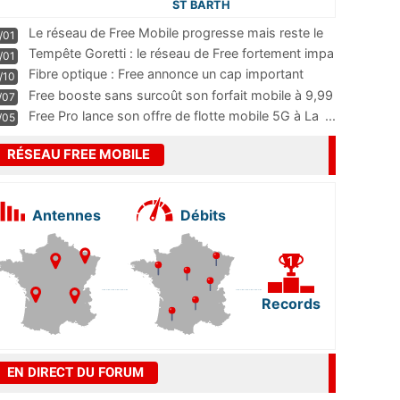
ST BARTH
Le réseau de Free Mobile progresse mais reste le
/01
m
...
Tempête Goretti : le réseau de Free fortement impa
/01
...
Fibre optique : Free annonce un cap important
/10
pass
...
Free booste sans surcoût son forfait mobile à 9,99
/07
...
Free Pro lance son offre de flotte mobile 5G à La
...
/05
RÉSEAU FREE MOBILE
Antennes
Débits
Records
EN DIRECT DU FORUM