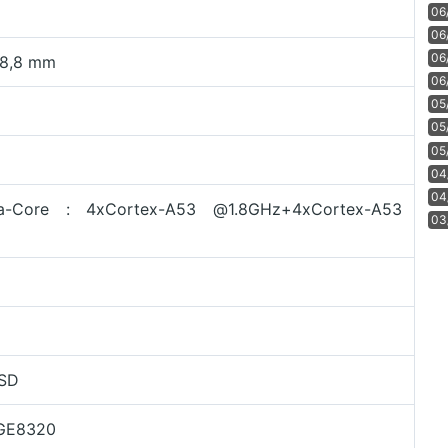
06
06
06
 8,8 mm
06
05
05
05
04
04
-Core : 4xCortex-A53 @1.8GHz+4xCortex-A53
03
 SD
GE8320