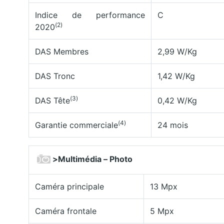
Indice de performance
C
(2)
2020
DAS Membres
2,99 W/Kg
DAS Tronc
1,42 W/Kg
(3)
DAS Tête
0,42 W/Kg
(4)
Garantie commerciale
24 mois
>
Multimédia – Photo
Caméra principale
13 Mpx
Caméra frontale
5 Mpx