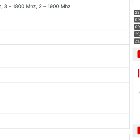
, 3 – 1800 Mhz, 2 – 1900 Mhz
23
09
09
29
23