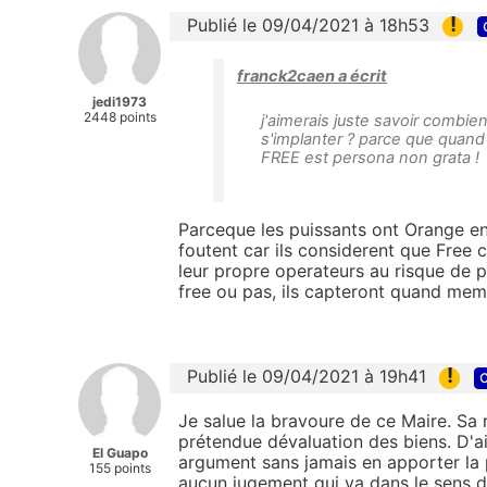
!
Publié le 09/04/2021 à 18h53
franck2caen a écrit
jedi1973
2448 points
j'aimerais juste savoir combi
s'implanter ? parce que quand O
FREE est persona non grata !
Parceque les puissants ont Orange en
foutent car ils considerent que Free c
leur propre operateurs au risque de p
free ou pas, ils capteront quand mem
!
Publié le 09/04/2021 à 19h41
c
Je salue la bravoure de ce Maire. Sa
prétendue dévaluation des biens. D'ai
El Guapo
argument sans jamais en apporter la p
155 points
aucun jugement qui va dans le sens d