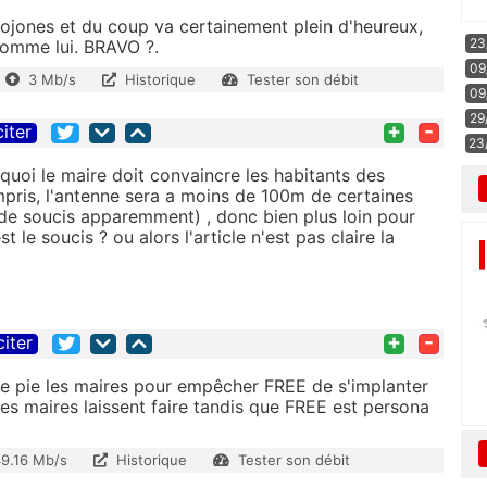
ojones et du coup va certainement plein d'heureux,
23
 comme lui. BRAVO ?.
09
3 Mb/s
Historique
Tester son débit
09
29
+
-
citer
23
quoi le maire doit convaincre les habitants des
compris, l'antenne sera a moins de 100m de certaines
de soucis apparemment) , donc bien plus loin pour
 le soucis ? ou alors l'article n'est pas claire la
+
-
citer
ge pie les maires pour empêcher FREE de s'implanter
les maires laissent faire tandis que FREE est persona
9.16 Mb/s
Historique
Tester son débit