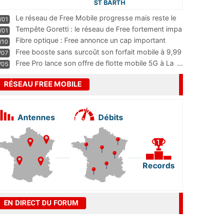
ST BARTH
Le réseau de Free Mobile progresse mais reste le
/01
m
...
Tempête Goretti : le réseau de Free fortement impa
/01
...
Fibre optique : Free annonce un cap important
/10
pass
...
Free booste sans surcoût son forfait mobile à 9,99
/07
...
Free Pro lance son offre de flotte mobile 5G à La
...
/05
RÉSEAU FREE MOBILE
Antennes
Débits
Records
EN DIRECT DU FORUM