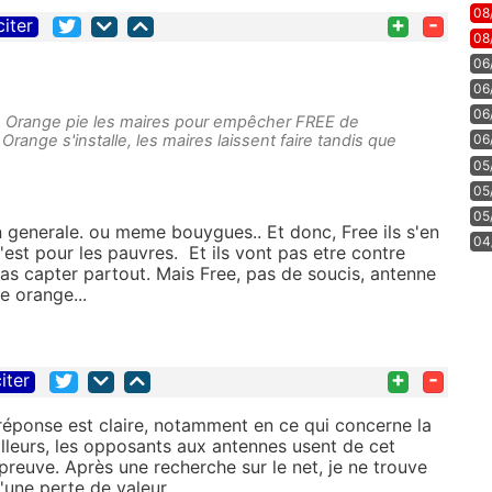
08
+
-
citer
08
06
06
06
en Orange pie les maires pour empêcher FREE de
range s'installe, les maires laissent faire tandis que
06
05
05
05
 generale. ou meme bouygues.. Et donc, Free ils s'en
04
'est pour les pauvres. Et ils vont pas etre contre
as capter partout. Mais Free, pas de soucis, antenne
e orange...
+
-
iter
 réponse est claire, notamment en ce qui concerne la
lleurs, les opposants aux antennes usent de cet
reuve. Après une recherche sur le net, je ne trouve
'une perte de valeur.