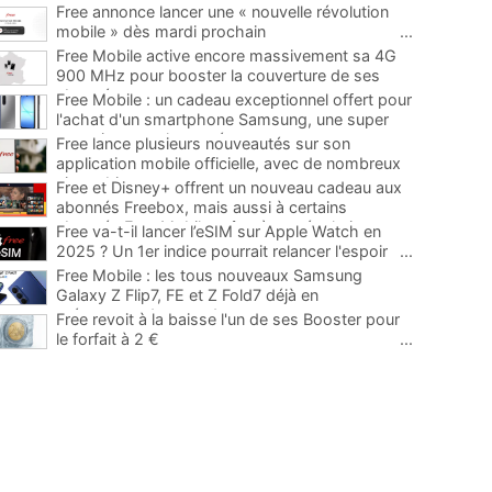
Free annonce lancer une « nouvelle révolution
mobile » dès mardi prochain
...
Free Mobile active encore massivement sa 4G
900 MHz pour booster la couverture de ses
abonnés
...
Free Mobile : un cadeau exceptionnel offert pour
l'achat d'un smartphone Samsung, une super
occasion pour la rentrée
...
Free lance plusieurs nouveautés sur son
application mobile officielle, avec de nombreux
ajouts bienvenus
...
Free et Disney+ offrent un nouveau cadeau aux
abonnés Freebox, mais aussi à certains
abonnés Free Mobile grâce à une évolution
...
Free va-t-il lancer l’eSIM sur Apple Watch en
2025 ? Un 1er indice pourrait relancer l'espoir
...
Free Mobile : les tous nouveaux Samsung
Galaxy Z Flip7, FE et Z Fold7 déjà en
précommande avec des promos
...
Free revoit à la baisse l'un de ses Booster pour
le forfait à 2 €
...