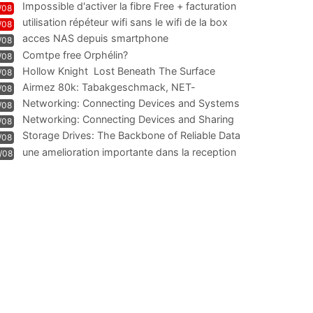
Impossible d'activer la fibre Free + facturation
/08
résiliation
utilisation répéteur wifi sans le wifi de la box
/08
acces NAS depuis smartphone
/08
Comtpe free Orphélin?
/08
Hollow Knight  Lost Beneath The Surface
/08
Airmez 80k: Tabakgeschmack, NET-
/08
Technologie und Leistung im
Networking: Connecting Devices and Systems
/08
Networking: Connecting Devices and Sharing
/08
Information
Storage Drives: The Backbone of Reliable Data
/08
Management
une amelioration importante dans la reception
/08
WIFI