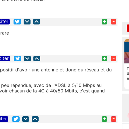
+
-
citer
rare !
+
-
citer
T
positif d'avoir une antenne et donc du réseau et du
U
A
t peu répendue, avec de l'ADSL à 5/10 Mbps au
voir chacun de la 4G à 40/50 Mbits, c'est quand
+
-
iter