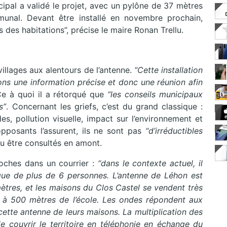
ipal a validé le projet, avec un pylône de 37 mètres
unal. Devant être installé en novembre prochain,
 des habitations”, précise le maire Ronan Trellu.
villages aux alentours de l’antenne.
“Cette installation
s une information précise et donc une réunion afin
. Ce à quoi il a rétorqué que
“les conseils municipaux
s”
. Concernant les griefs, c’est du grand classique :
es, pollution visuelle, impact sur l’environnement et
opposants l’assurent, ils ne sont pas
“d’irréductibles
lu être consultés en amont.
roches dans un courrier :
“dans le contexte actuel, il
ique de plus de 6 personnes. L’antenne de Léhon est
ètres, et les maisons du Clos Castel se vendent très
 à 500 mètres de l’école. Les ondes répondent aux
cette antenne de leurs maisons. La multiplication des
 de couvrir le territoire en téléphonie en échange du