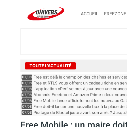
ACCUEIL
FREEZONE
TOUTE L'ACTUALITÉ
Free est déjà le champion des chaînes et services 
07/08
encore au moin...
Free et RTL9 vous offrent un cadeau riche en sens
07/08
l’obtenir
L’application nPerf se met à jour avec une nouvea
07/08
Mobile, Orange, SFR ...
Abonnés Freebox et Amazon Prime : deux nouveau
07/08
Free Mobile lance officiellement les nouveaux Ga
07/08
des promos et des cadeaux
Free doit-il lancer une nouvelle box à la place de
07/08
Piratage de Bloctel juste avant son arrêt ? Jusqu
07/08
auraient fuité
Free Mobile : un maire doi