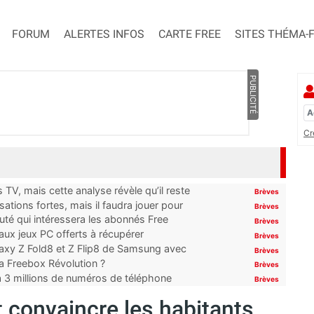
FORUM
ALERTES INFOS
CARTE FREE
SITES THÉMA-
PUBLICITÉ
Cr
TV, mais cette analyse révèle qu’il reste
Brèves
ations fortes, mais il faudra jouer pour
Brèves
uté qui intéressera les abonnés Free
Brèves
x jeux PC offerts à récupérer
Brèves
laxy Z Fold8 et Z Flip8 de Samsung avec
Brèves
 la Freebox Révolution ?
Brèves
’à 3 millions de numéros de téléphone
Brèves
t convaincre les habitants