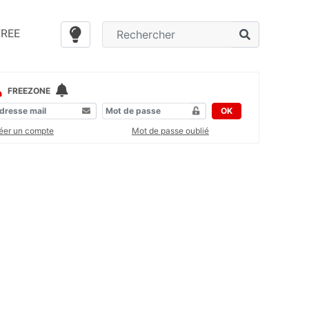
FREE
FREEZONE
OK
éer un compte
Mot de passe oublié