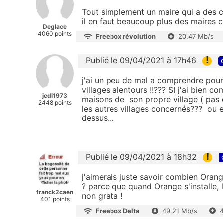
Tout simplement un maire qui a des c
il en faut beaucoup plus des maires
Deglace
4060 points
Freebox révolution
20.47 Mb/s
!
Publié le 09/04/2021 à 17h46
j'ai un peu de mal a comprendre pour
villages alentours !!??? SI j'ai bien 
jedi1973
maisons de son propre village ( pas 
2448 points
les autres villages concernés??? ou est
dessus...
!
Publié le 09/04/2021 à 18h32
j'aimerais juste savoir combien Oran
? parce que quand Orange s'installe, 
franck2caen
non grata !
401 points
Freebox Delta
49.21 Mb/s
4