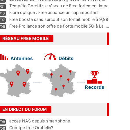
m
...
Tempête Goretti : le réseau de Free fortement impa
/01
...
Fibre optique : Free annonce un cap important
/10
pass
...
Free booste sans surcoût son forfait mobile à 9,99
/07
...
Free Pro lance son offre de flotte mobile 5G à La
...
/05
RÉSEAU FREE MOBILE
Antennes
Débits
Records
EN DIRECT DU FORUM
acces NAS depuis smartphone
/08
Comtpe free Orphélin?
/08