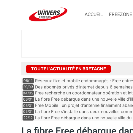
ACCUEIL
FREEZONE
TOUTE L'ACTUALITÉ EN BRETAGNE
Réseaux fixe et mobile endommagés : Free entrevo
08/11
Des abonnés privés d’internet depuis 6 semaines, 
29/03
plus”
Free recherche un coordonnateur opération et int
04/02
département du Finistère
La fibre Free débarque dans une nouvelle ville d’Ill
06/01
Free Mobile : un projet d’antenne finalement aba
06/01
La fibre Free s’installe dans deux nouvelles c
05/01
La fibre Free débarque dans une nouvelle ville 
22/12
La fibre Free débarque d