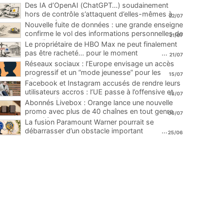
Des IA d’OpenAI (ChatGPT…) soudainement
hors de contrôle s’attaquent d’elles-mêmes à
22/07
une plateforme
...
Nouvelle fuite de données : une grande enseigne
confirme le vol des informations personnelles de
21/07
ses clients
...
Le propriétaire de HBO Max ne peut finalement
pas être racheté… pour le moment
...
21/07
Réseaux sociaux : l’Europe envisage un accès
progressif et un “mode jeunesse” pour les
15/07
mineurs
...
Facebook et Instagram accusés de rendre leurs
utilisateurs accros : l’UE passe à l’offensive et
13/07
menace d’une amende record
...
Abonnés Livebox : Orange lance une nouvelle
promo avec plus de 40 chaînes en tout genre
06/07
pour 1€
...
La fusion Paramount Warner pourrait se
débarrasser d’un obstacle important
...
25/06