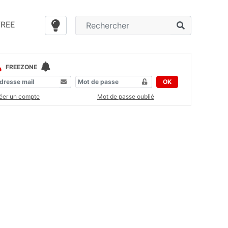
FREE
FREEZONE
OK
éer un compte
Mot de passe oublié