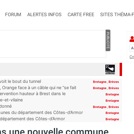
FORUM
ALERTES INFOS
CARTE FREE
SITES THÉMA-
PUBLICITÉ
Cr
it le bout du tunnel
Bretagne
,
Brèves
Orange face à un câble qui ne “se fait
Bretagne
,
Brèves
ervention hauteur à Brest dans le
Bretagne
e-et-vilaine
Bretagne
ndonné
Bretagne
,
Brèves
ommunes du département des Côtes-d’Armor
Bretagne
du département des Côtes-d’Armor
Bretagne
ans une nouvelle commune