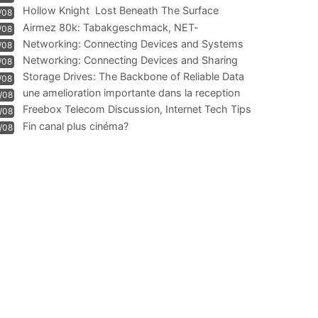
Hollow Knight  Lost Beneath The Surface
/08
Airmez 80k: Tabakgeschmack, NET-
/08
Technologie und Leistung im
Networking: Connecting Devices and Systems
/08
Networking: Connecting Devices and Sharing
/08
Information
Storage Drives: The Backbone of Reliable Data
/08
Management
une amelioration importante dans la reception
/08
WIFI
Freebox Telecom Discussion, Internet Tech Tips
/08
Communi
Fin canal plus cinéma?
/08