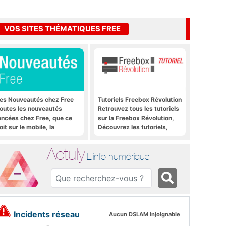
VOS SITES THÉMATIQUES FREE
es Nouveautés chez Free
Tutoriels Freebox Révolution
outes les nouveautés
Retrouvez tous les tutoriels
ancées chez Free, que ce
sur la Freebox Révolution,
oit sur le mobile, la
Découvrez les tutoriels,
reebox et bien plus encore
trucs et astuces pour la
Freebox Révolution,
Actuly
Freebox Server, Freebox
L'info numérique
Player
Incidents réseau
Aucun DSLAM injoignable