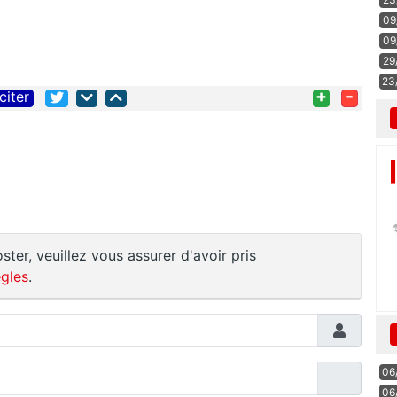
09
09
29
23
+
-
citer
ster, veuillez vous assurer d'avoir pris
gles
.
06
06