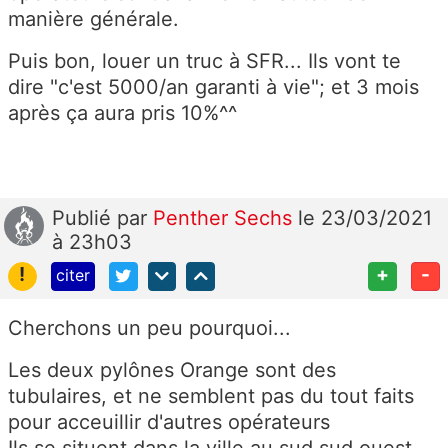
manière générale.
Puis bon, louer un truc à SFR... Ils vont te
dire "c'est 5000/an garanti à vie"; et 3 mois
après ça aura pris 10%^^
Publié
par
Penther Sechs
le 23/03/2021
à 23h03
!
+
-
citer
Cherchons un peu pourquoi...
Les deux pylônes Orange sont des
tubulaires, et ne semblent pas du tout faits
pour acceuillir d'autres opérateurs
Ils se situent dans la ville au sud sud ouest,