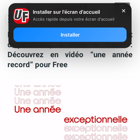
✕
Installer sur l'écran d'accueil
Accès rapide depuis votre écran d'accueil
Déploiement 4G/5G, rachat
Installer
d’opérateurs, à fond la fibre :
Découvrez en vidéo “une année
record” pour Free