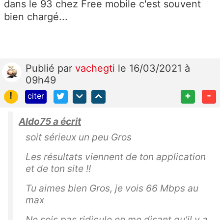
dans le 93 chez Free mobile c'est souvent
bien chargé...
Publié
par
vachegti
le 16/03/2021 à
09h49
!
+
-
citer
Aldo75 a écrit
soit sérieux un peu Gros
Les résultats viennent de ton application
et de ton site !!
Tu aimes bien Gros, je vois 66 Mbps au
max
Ne sois pas ridicule en me disant qu'il y a