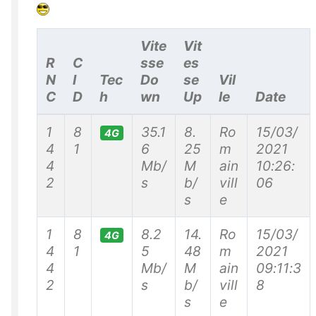
Vite
Vit
R
C
sse
es
N
I
Tec
Do
se
Vil
C
D
h
wn
Up
le
Date
1
8
35.1
8.
Ro
15/03/
4G
4
1
6
25
m
2021
4
Mb/
M
ain
10:26:
2
s
b/
vill
06
s
e
1
8
8.2
14.
Ro
15/03/
4G
4
1
5
48
m
2021
4
Mb/
M
ain
09:11:3
2
s
b/
vill
8
s
e