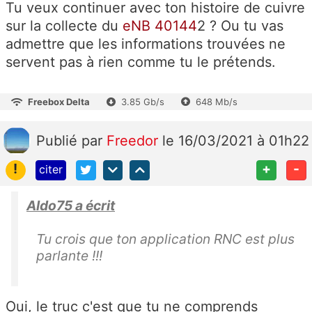
Tu veux continuer avec ton histoire de cuivre
sur la collecte du
eNB 40144
2 ? Ou tu vas
admettre que les informations trouvées ne
servent pas à rien comme tu le prétends.
Freebox Delta
3.85 Gb/s
648 Mb/s
Publié
par
Freedor
le 16/03/2021 à 01h22
!
+
-
citer
Aldo75 a écrit
Tu crois que ton application RNC est plus
parlante !!!
Oui, le truc c'est que tu ne comprends