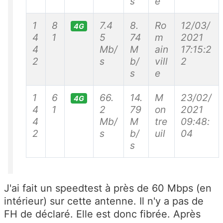
s
e
1
8
7.4
8.
Ro
12/03/
4G
4
1
5
74
m
2021
4
Mb/
M
ain
17:15:2
2
s
b/
vill
2
s
e
1
6
66.
14.
M
23/02/
4G
4
1
2
79
on
2021
4
Mb/
M
tre
09:48:
2
s
b/
uil
04
s
J'ai fait un speedtest à près de 60 Mbps (en
intérieur) sur cette antenne. Il n'y a pas de
FH de déclaré. Elle est donc fibrée. Après