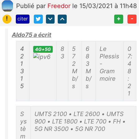
Publié
par
Freedor
le 15/03/2021 à 11h48
!
+
-
citer
Aldo75 a écrit
4
8
5
6
Le
0
4G+5G
2
3
7
8
Plessis
7:
1
2
3
-
4
3
M
M
Gram
8
1
b/
b/
moire
:
5
s
s
2
1
S
UMTS 2100 • LTE 2600 • UMTS
ys
900 • LTE 1800 • LTE 700 • FH •
tè
5G NR 3500 • 5G NR 700
m