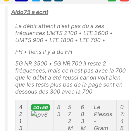
Aldo75 a écrit
Le débit atteint n'est pas du a ses
fréquences UMTS 2100 • LTE 2600 •
UMTS 900 • LTE 1800 • LTE 700 •
FH • tiens il y a du FH
5G NR 3500 • 5G NR 700 il reste 2
fréquences, mais ce n'est pas avec la 700
que le débit a été reussi car on voit bien
que les tests plus bas de la page sont en
dessous des 300 avec la 700
4
8
5
6
Le
0
4G+5G
2
3
7
8
Plessis
7:
1
2
3
-
4
3
M
M
Gram
8