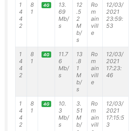
1
8
13.
12
Ro
12/03/
4G
4
1
69
.5
m
2021
4
Mb/
2
ain
23:59:
2
s
M
vill
53
b/
e
s
1
8
11.7
13
Ro
12/03/
4G
4
1
6
.8
m
2021
4
Mb/
1
ain
17:23:
2
s
M
vill
46
b/
e
s
1
8
10.
3.
Ro
12/03/
4G
4
1
3
51
m
2021
4
Mb/
M
ain
17:15:5
2
s
b/
vill
3