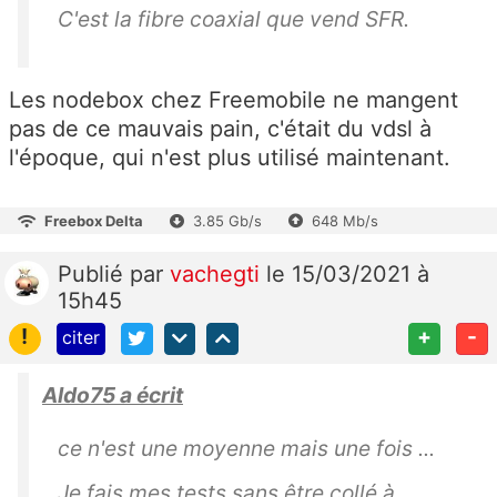
C'est la fibre coaxial que vend SFR.
Les nodebox chez Freemobile ne mangent
pas de ce mauvais pain, c'était du vdsl à
l'époque, qui n'est plus utilisé maintenant.
Freebox Delta
3.85 Gb/s
648 Mb/s
Publié
par
vachegti
le 15/03/2021 à
15h45
!
+
-
citer
Aldo75 a écrit
ce n'est une moyenne mais une fois ...
Je fais mes tests sans être collé à