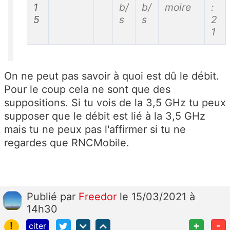
1
b/
b/
moire
:
5
s
s
2
1
On ne peut pas savoir à quoi est dû le débit.
Pour le coup cela ne sont que des
suppositions. Si tu vois de la 3,5 GHz tu peux
supposer que le débit est lié à la 3,5 GHz
mais tu ne peux pas l'affirmer si tu ne
regardes que RNCMobile.
Publié
par
Freedor
le 15/03/2021 à
14h30
!
+
-
citer