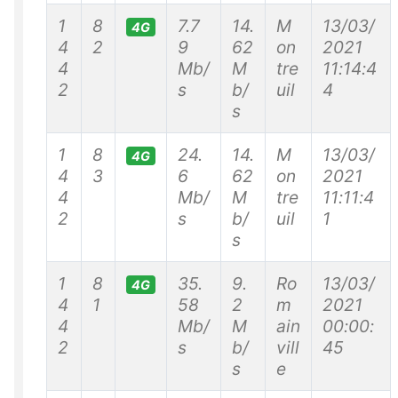
1
8
7.7
14.
M
13/03/
4G
4
2
9
62
on
2021
4
Mb/
M
tre
11:14:4
2
s
b/
uil
4
s
1
8
24.
14.
M
13/03/
4G
4
3
6
62
on
2021
4
Mb/
M
tre
11:11:4
2
s
b/
uil
1
s
1
8
35.
9.
Ro
13/03/
4G
4
1
58
2
m
2021
4
Mb/
M
ain
00:00:
2
s
b/
vill
45
s
e