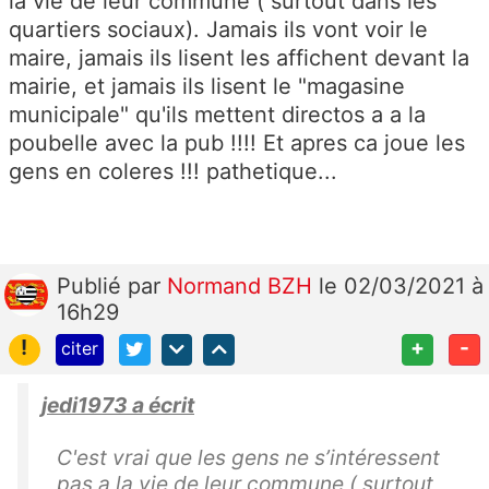
la vie de leur commune ( surtout dans les
quartiers sociaux). Jamais ils vont voir le
maire, jamais ils lisent les affichent devant la
mairie, et jamais ils lisent le "magasine
municipale" qu'ils mettent directos a a la
poubelle avec la pub !!!! Et apres ca joue les
gens en coleres !!! pathetique...
Publié
par
Normand BZH
le 02/03/2021 à
16h29
!
+
-
citer
jedi1973 a écrit
C'est vrai que les gens ne s’intéressent
pas a la vie de leur commune ( surtout