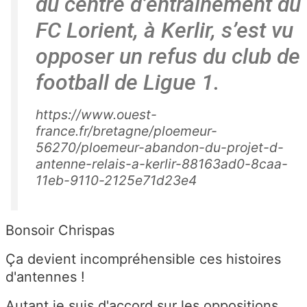
du centre d’entraînement du
FC Lorient, à Kerlir, s’est vu
opposer un refus du club de
football de Ligue 1.
https://www.ouest-
france.fr/bretagne/ploemeur-
56270/ploemeur-abandon-du-projet-d-
antenne-relais-a-kerlir-88163ad0-8caa-
11eb-9110-2125e71d23e4
Bonsoir Chrispas
Ça devient incompréhensible ces histoires
d'antennes !
Autant je suis d'accord sur les oppositions