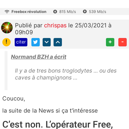
Freebox révolution
815 Mb/s
539 Mb/s
Publié
par
chrispas
le 25/03/2021 à
09h09
!
+
-
citer
Normand BZH a écrit
Il y a de tres bons t
roglodytes ... ou des
caves à champignons ...
Coucou,
la suite de la News si ça t'intéresse
C’est non. L’opérateur Free,