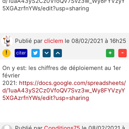
d/1uaA43yS2Cz0VfoQV7Svz3w_Wy8FYVzyY
5XGAzrfnYWs/edit?usp=sharing
Publié
par
cliclem
le 08/02/2021 à 16h25
!
+
-
citer
On y est: les chiffres de déploiement au 1er
février
2021:
https://docs.google.com/spreadsheets/
d/1uaA43yS2Cz0VfoQV7Svz3w_Wy8FYVzyY
5XGAzrfnYWs/edit?usp=sharing
Publié
par
Conditions75
le 08/02/2021 à