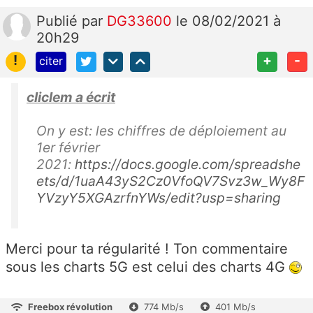
Publié
par
DG33600
le 08/02/2021 à
20h29
!
+
-
citer
cliclem a écrit
On y est: les chiffres de déploiement au
1er février
2021:
https://docs.google.com/spreadshe
ets/d/1uaA43yS2Cz0VfoQV7Svz3w_Wy8F
YVzyY5XGAzrfnYWs/edit?usp=sharing
Merci pour ta régularité ! Ton commentaire
sous les charts 5G est celui des charts 4G
Freebox révolution
774 Mb/s
401 Mb/s