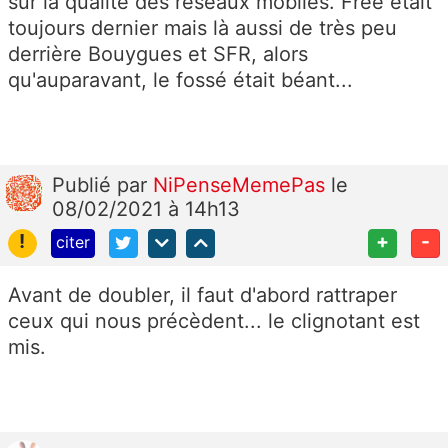
sur la qualité des réseaux mobiles. Free était
toujours dernier mais là aussi de très peu
derrière Bouygues et SFR, alors
qu'auparavant, le fossé était béant...
Publié
par
NiPenseMemePas
le
08/02/2021 à 14h13
!
+
-
citer
Avant de doubler, il faut d'abord rattraper
ceux qui nous précèdent... le clignotant est
mis.