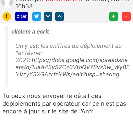
16h38
!
+
-
citer
cliclem a écrit
On y est: les chiffres de déploiement au
1er février
2021:
https://docs.google.com/spreadshe
ets/d/1uaA43yS2Cz0VfoQV7Svz3w_Wy8F
YVzyY5XGAzrfnYWs/edit?usp=sharing
Tu peux nous envoyer le détail des
déploiements par opérateur car ce n'est pas
encore à jour sur le site de l'Anfr