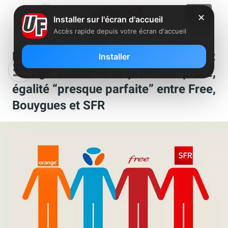
✕
Installer sur l'écran d'accueil
Accès rapide depuis votre écran d'accueil
Baromètre mobile nPerf 2020 :
Installer
Orange conserve la première place,
égalité “presque parfaite” entre Free,
Bouygues et SFR