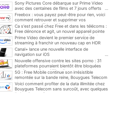
Sony Pictures Core débarque sur Prime Video
avec des centaines de films et 7 jours offerts
...
Freebox : vous payez peut-être pour rien, voici
comment retrouver et supprimer vos
abonnements TV oubliés
...
Ca s'est passé chez Free et dans les télécoms :
Free dénonce et agit, un nouvel appareil pointe
le bout de son nez chez des abonnés Freebox...
Prime Video devient le premier service de
...
streaming à franchir un nouveau cap en HDR
avec ce lancement
...
Canal+ lance une nouvelle interface de
navigation sur iOS
...
Nouvelle offensive contre les sites porno : 31
plateformes pourraient bientôt être bloquées
par Orange, Free, SFR et Bouygues
...
5G : Free Mobile continue son irrésistible
remontée sur la bande reine, Bouygues Telecom
plus que jamais sous pression
...
Voici comment profiter de la data illimitée chez
Bouygues Telecom sans surcoût, avec quelques
limites à connaître
...