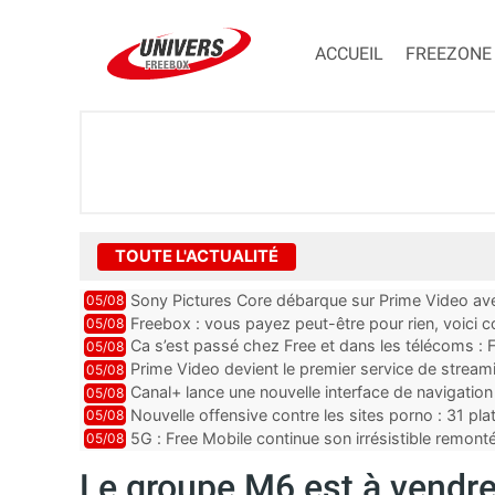
ACCUEIL
FREEZONE
TOUTE L'ACTUALITÉ
Sony Pictures Core débarque sur Prime Video avec
05/08
Freebox : vous payez peut-être pour rien, voici
05/08
abonnements TV oubliés
Ca s’est passé chez Free et dans les télécoms : F
05/08
pointe le bout de...
Prime Video devient le premier service de strea
05/08
ce lancement
Canal+ lance une nouvelle interface de navigation
05/08
Nouvelle offensive contre les sites porno : 31 pl
05/08
par Orange, Free, SF...
5G : Free Mobile continue son irrésistible remon
05/08
plus que jamais sous pr...
Le groupe M6 est à vendre,