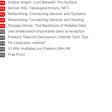
Hollow Knight  Lost Beneath The Surface
/08
Airmez 80k: Tabakgeschmack, NET-
/08
Technologie und Leistung im
Networking: Connecting Devices and Systems
/08
Networking: Connecting Devices and Sharing
/08
Information
Storage Drives: The Backbone of Reliable Data
/08
Management
une amelioration importante dans la reception
/08
WIFI
Freebox Telecom Discussion, Internet Tech Tips
/08
Communi
Fin canal plus cinéma?
/08
VLANs multiples sur Freebox Mini 4K
/08
Free Proxi
/08