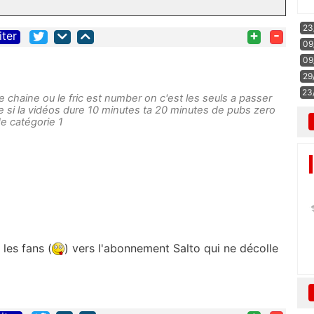
23
+
-
iter
09
09
29
23
e chaine ou le fric est number on c'est les seuls a passer
e si la vidéos dure 10 minutes ta 20 minutes de pubs zero
e catégorie 1
les fans (
) vers l'abonnement Salto qui ne décolle