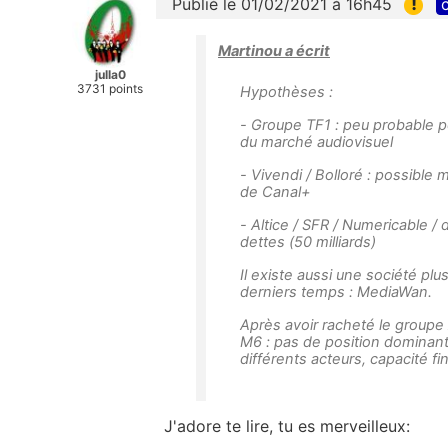
!
Publié le 01/02/2021 à 16h45
c
Martinou a écrit
julla0
3731 points
Hypothèses :
- Groupe TF1 : peu probable p
du marché audiovisuel
- Vivendi / Bolloré : possible
de Canal+
- Altice / SFR / Numericable / 
dettes (50 milliards)
Il existe aussi une société plu
derniers temps : MediaWan.
Après avoir racheté le groupe
M6 : pas de position dominant
différents acteurs, capacité f
J'adore te lire, tu es merveilleux: