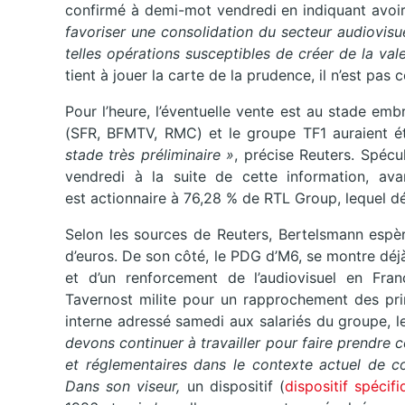
confirmé à demi-mot vendredi en indiquant avoir
favoriser une consolidation du secteur audiovis
telles opérations susceptibles de créer de la val
tient à jouer la carte de la prudence, il n’est pas
Pour l’heure, l’éventuelle vente est au stade em
(SFR, BFMTV, RMC) et le groupe TF1 auraient é
stade très préliminaire »
, précise Reuters. Spécu
vendredi à la suite de cette information, av
est actionnaire à 76,28 % de RTL Group, lequel d
Selon les sources de Reuters, Bertelsmann espèr
d’euros. De son côté, le PDG d’M6, se montre déj
et d’un renforcement de l’audiovisuel en Fra
Tavernost milite pour un rapprochement des prin
interne adressé samedi aux salariés du groupe, le
devons continuer à travailler pour faire prendre 
et réglementaires dans le contexte actuel de c
Dans son viseur,
un dispositif (
dispositif spécif