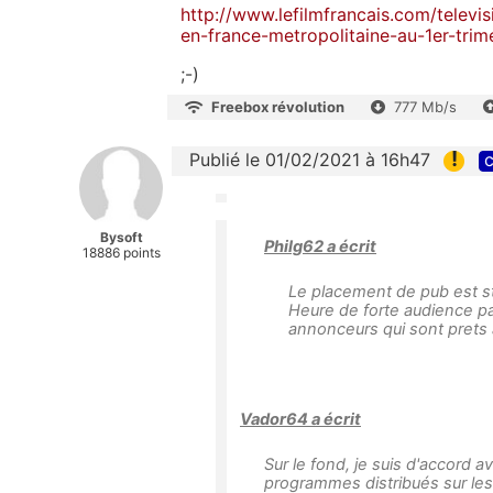
http://www.lefilmfrancais.com/televi
en-france-metropolitaine-au-1er-tri
;-)
Freebox révolution
777 Mb/s
!
Publié le 01/02/2021 à 16h47
c
Bysoft
Philg62 a écrit
18886 points
Le placement de pub est s
Heure de forte audience pa
annonceurs qui sont prets 
Vador64 a écrit
Sur le fond, je suis d'accord av
programmes distribués sur les