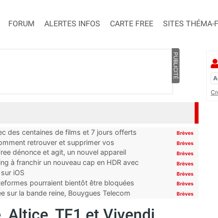
FORUM
ALERTES INFOS
CARTE FREE
SITES THÉMA-
PUBLICITÉ
Cr
 des centaines de films et 7 jours offerts
Brèves
 comment retrouver et supprimer vos
Brèves
ree dénonce et agit, un nouvel appareil
Brèves
ming à franchir un nouveau cap en HDR avec
Brèves
 sur iOS
Brèves
ateformes pourraient bientôt être bloquées
Brèves
tée sur la bande reine, Bouygues Telecom
Brèves
 Altice, TF1 et Vivendi