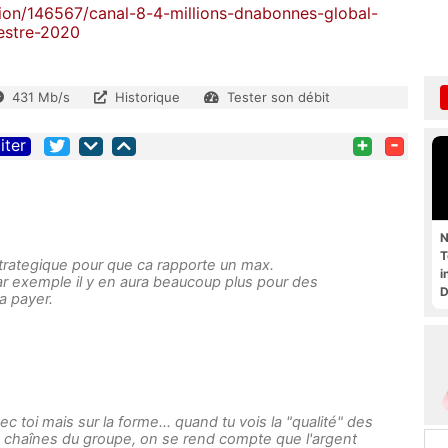
sion/146567/canal-8-4-millions-dnabonnes-global-
mestre-2020
431 Mb/s
Historique
Tester son débit
+
-
iter
N
T
trategique pour que ca rapporte un max.
i
r exemple il y en aura beaucoup plus pour des
D
a payer.
ec toi mais sur la forme... quand tu vois la "qualité" des
 chaînes du groupe, on se rend compte que l'argent