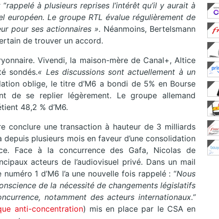
 “
rappelé à plusieurs reprises l’intérêt qu’il y aurait à
uel européen. Le groupe RTL évalue régulièrement de
eur pour ses actionnaires ».
Néanmoins, Bertelsmann​
 certain de trouver un accord.
bryonnaire. Vivendi, la maison-mère de Canal+, Altice
té sondés.
« Les discussions sont actuellement à un
lation oblige, le titre d’M6 a bondi de 5% en Bourse
ant de se replier légèrement. Le groupe allemand
étient 48,2 % d’M6.
e conclure une transaction à hauteur de 3 milliards
à depuis plusieurs mois en faveur d’une consolidation
nce. Face à la concurrence des Gafa, Nicolas de
cipaux acteurs de l’audiovisuel privé. Dans un mail
 numéro 1 d’M6 l’a une nouvelle fois rappelé : “
Nous
conscience de la nécessité de changements législatifs
oncurrence, notamment des acteurs internationaux.”
ique anti-concentration
) mis en place par le CSA en