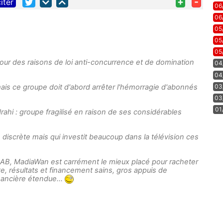
+
-
iter
06
06
05
05
05
our des raisons de loi anti-concurrence et de domination
04
04
03
 mais ce groupe doit d'abord arrêter l'hémorragie d'abonnés
03
01
drahi : groupe fragilisé en raison de ses considérables
s discrète mais qui investit beaucoup dans la télévision ces
 AB, MadiaWan est carrément le mieux placé pour racheter
e, résultats et financement sains, gros appuis de
inancière étendue...