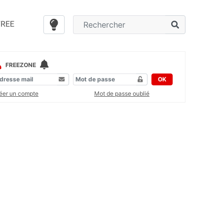
FREE
FREEZONE
OK
éer un compte
Mot de passe oublié