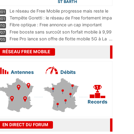
ST BARTH
Le réseau de Free Mobile progresse mais reste le
/01
m
...
Tempête Goretti : le réseau de Free fortement impa
/01
...
Fibre optique : Free annonce un cap important
/10
pass
...
Free booste sans surcoût son forfait mobile à 9,99
/07
...
Free Pro lance son offre de flotte mobile 5G à La
...
/05
RÉSEAU FREE MOBILE
Antennes
Débits
Records
EN DIRECT DU FORUM