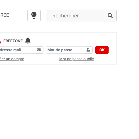
FREE
FREEZONE
OK
éer un compte
Mot de passe oublié