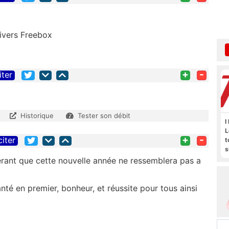
ivers Freebox
+
-
iter
Historique
Tester son débit
I
L
+
-
citer
t
s
M
rant que cette nouvelle année ne ressemblera pas a
b
té en premier, bonheur, et réussite pour tous ainsi