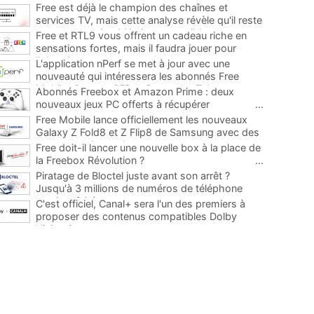
Free est déjà le champion des chaînes et
services TV, mais cette analyse révèle qu'il reste
encore au moins 141 ajouts possibles
...
Free et RTL9 vous offrent un cadeau riche en
sensations fortes, mais il faudra jouer pour
l'obtenir
...
L'application nPerf se met à jour avec une
nouveauté qui intéressera les abonnés Free
Mobile, Orange, SFR et Bouygues Telecom
...
Abonnés Freebox et Amazon Prime : deux
nouveaux jeux PC offerts à récupérer
...
Free Mobile lance officiellement les nouveaux
Galaxy Z Fold8 et Z Flip8 de Samsung avec des
promos et des cadeaux
...
Free doit-il lancer une nouvelle box à la place de
la Freebox Révolution ?
...
Piratage de Bloctel juste avant son arrêt ?
Jusqu'à 3 millions de numéros de téléphone
auraient fuité
...
C'est officiel, Canal+ sera l'un des premiers à
proposer des contenus compatibles Dolby
Vision 2
...