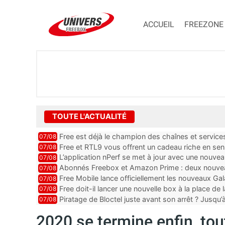
ACCUEIL
FREEZONE
TOUTE L'ACTUALITÉ
Free est déjà le champion des chaînes et services 
07/08
encore au moin...
Free et RTL9 vous offrent un cadeau riche en sens
07/08
l’obtenir
L’application nPerf se met à jour avec une nouvea
07/08
Mobile, Orange, SFR ...
Abonnés Freebox et Amazon Prime : deux nouveau
07/08
Free Mobile lance officiellement les nouveaux Ga
07/08
des promos et des cadeaux
Free doit-il lancer une nouvelle box à la place de
07/08
Piratage de Bloctel juste avant son arrêt ? Jusqu
07/08
auraient fuité
2020 se termine enfin, tou