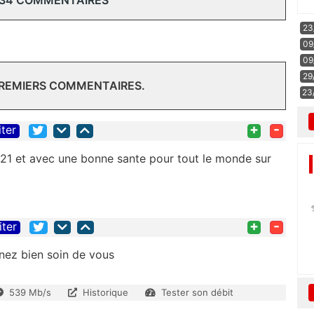
 34 COMMENTAIRES
23
09
09
29
PREMIERS COMMENTAIRES.
23
+
-
iter
21 et avec une bonne sante pour tout le monde sur
+
-
iter
nez bien soin de vous
539 Mb/s
Historique
Tester son débit