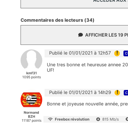
ACCÉDER AUX
Commentaires des lecteurs (34)
AFFICHER LES 19 
!
Publié le 01/01/2021 à 12h57
c
Une tres bonne et heureuse annee 20
UF!
kmf31
1095 points
!
Publié le 01/01/2021 à 14h29
c
Bonne et joyeuse nouvelle année, pre
Normand
BZH
Freebox révolution
815 Mb/s
11187 points