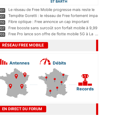
ST BARTH
Le réseau de Free Mobile progresse mais reste le
/01
m
...
Tempête Goretti : le réseau de Free fortement impa
/01
...
Fibre optique : Free annonce un cap important
/10
pass
...
Free booste sans surcoût son forfait mobile à 9,99
/07
...
Free Pro lance son offre de flotte mobile 5G à La
...
/05
RÉSEAU FREE MOBILE
Antennes
Débits
Records
EN DIRECT DU FORUM