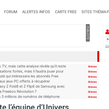
FORUM
ALERTES INFOS
CARTE FREE
SITES THÉMA-
PUBLICITÉ
Cr
TV, mais cette analyse révèle qu’il reste
Brèves
ations fortes, mais il faudra jouer pour
Brèves
uté qui intéressera les abonnés Free
Brèves
x jeux PC offerts à récupérer
Brèves
laxy Z Fold8 et Z Flip8 de Samsung avec
Brèves
 la Freebox Révolution ?
Brèves
’à 3 millions de numéros de téléphone
Brèves
te l’équipe d’Univers