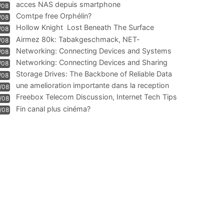
acces NAS depuis smartphone
/08
Comtpe free Orphélin?
/08
Hollow Knight  Lost Beneath The Surface
/08
Airmez 80k: Tabakgeschmack, NET-
/08
Technologie und Leistung im
Networking: Connecting Devices and Systems
/08
Networking: Connecting Devices and Sharing
/08
Information
Storage Drives: The Backbone of Reliable Data
/08
Management
une amelioration importante dans la reception
/08
WIFI
Freebox Telecom Discussion, Internet Tech Tips
/08
Communi
Fin canal plus cinéma?
/08