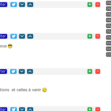
06
+
-
iter
06
06
06
05
05
+
-
iter
05
04
 tous
04
03
+
-
iter
tions et celles à venir
+
-
iter