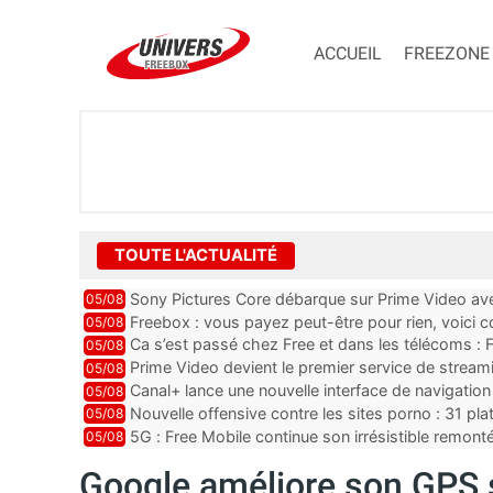
ACCUEIL
FREEZONE
TOUTE L'ACTUALITÉ
Sony Pictures Core débarque sur Prime Video avec
05/08
Freebox : vous payez peut-être pour rien, voici
05/08
abonnements TV oubliés
Ca s’est passé chez Free et dans les télécoms : F
05/08
pointe le bout de...
Prime Video devient le premier service de strea
05/08
ce lancement
Canal+ lance une nouvelle interface de navigation
05/08
Nouvelle offensive contre les sites porno : 31 pl
05/08
par Orange, Free, SF...
5G : Free Mobile continue son irrésistible remon
05/08
plus que jamais sous pr...
Google améliore son GPS s