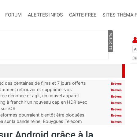
FORUM
ALERTES INFOS
CARTE FREE
SITES THÉMA-
PUBLICITÉ
Cr
 des centaines de films et 7 jours offerts
Brèves
 comment retrouver et supprimer vos
Brèves
ree dénonce et agit, un nouvel appareil
Brèves
ming à franchir un nouveau cap en HDR avec
Brèves
 sur iOS
Brèves
ateformes pourraient bientôt être bloquées
Brèves
tée sur la bande reine, Bouygues Telecom
Brèves
ur Android grâce à la