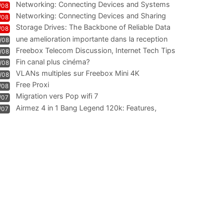
Networking: Connecting Devices and Systems
/08
Networking: Connecting Devices and Sharing
/08
Information
Storage Drives: The Backbone of Reliable Data
/08
Management
une amelioration importante dans la reception
/08
WIFI
Freebox Telecom Discussion, Internet Tech Tips
/08
Communi
Fin canal plus cinéma?
/08
VLANs multiples sur Freebox Mini 4K
/08
Free Proxi
/08
Migration vers Pop wifi 7
/07
Airmez 4 in 1 Bang Legend 120k: Features,
/07
Geschmack