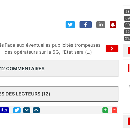
23
09
09
29
23
és
Face aux éventuelles publicités trompeuses
)
des opérateurs sur la 5G, l'Etat sera (...)
 12 COMMENTAIRES
 DES LECTEURS (12)
+
-
iter