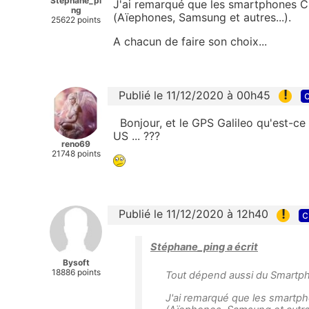
Stéphane_pi
J'ai remarqué que les smartphones Ch
ng
(Aïephones, Samsung et autres...).
25622 points
A chacun de faire son choix...
!
Publié le 11/12/2020 à 00h45
c
Bonjour, et le GPS Galileo qu'est-ce q
US ... ???
reno69
21748 points
!
Publié le 11/12/2020 à 12h40
c
Stéphane_ping a écrit
Bysoft
18886 points
Tout dépend aussi du Smartph
J'ai remarqué que les smartph