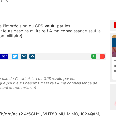
...).
de l'imprécision du GPS
voulu
par les
r leurs besoins militaire ! A ma connaissance seul le
n militaire)
+
-
iter
T
U
A
e pas de l'imprécision du GPS
voulu
par les
 que pour leurs besoins militaire ! A ma connaissance seul
ivil et non militaire)
1 a/b/g/n/ac (2.4/5GHz), VHT80 MU-MIMO, 1024QAM,