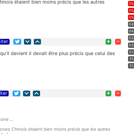
inois étaient bien moins précis que les autres
05
05
05
04
04
03
+
-
iter
03
01
u'il devient il devait être plus précis que celui des
31
31
+
-
iter
one ...
ones Chinois étaient bien moins précis que les autres