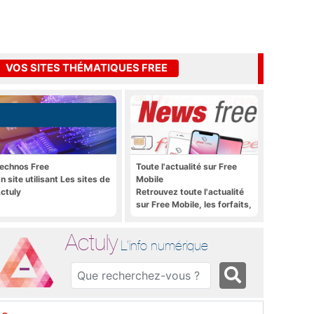
VOS SITES THÉMATIQUES FREE
echnos Free
Toute l'actualité sur Free
n site utilisant Les sites de
Mobile
ctuly
Retrouvez toute l'actualité
sur Free Mobile, les forfaits,
le déploiement 4G, 5G, les
promos, les nouveautés et
Actuly
bien plus encore
L'info numérique