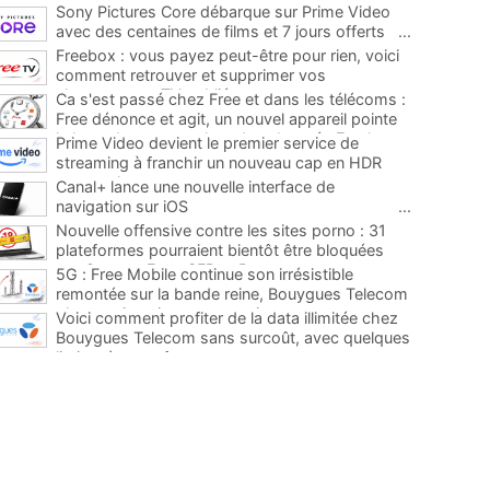
Sony Pictures Core débarque sur Prime Video
avec des centaines de films et 7 jours offerts
...
Freebox : vous payez peut-être pour rien, voici
comment retrouver et supprimer vos
abonnements TV oubliés
...
Ca s'est passé chez Free et dans les télécoms :
Free dénonce et agit, un nouvel appareil pointe
le bout de son nez chez des abonnés Freebox...
Prime Video devient le premier service de
...
streaming à franchir un nouveau cap en HDR
avec ce lancement
...
Canal+ lance une nouvelle interface de
navigation sur iOS
...
Nouvelle offensive contre les sites porno : 31
plateformes pourraient bientôt être bloquées
par Orange, Free, SFR et Bouygues
...
5G : Free Mobile continue son irrésistible
remontée sur la bande reine, Bouygues Telecom
plus que jamais sous pression
...
Voici comment profiter de la data illimitée chez
Bouygues Telecom sans surcoût, avec quelques
limites à connaître
...