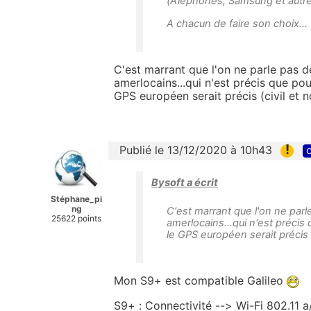
(Aïephones, Samsung et autres
A chacun de faire son choix...
C'est marrant que l'on ne parle pas 
amerlocains...qui n'est précis que pou
GPS européen serait précis (civil et no
!
Publié le 13/12/2020 à 10h43
c
Bysoft a écrit
Stéphane_pi
ng
C'est marrant que l'on ne parl
25622 points
amerlocains...qui n'est précis
le GPS européen serait précis (c
Mon S9+ est compatible Galileo
S9+ : Connectivité --> Wi-Fi 802.1