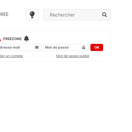
FREE
FREEZONE
OK
éer un compte
Mot de passe oublié