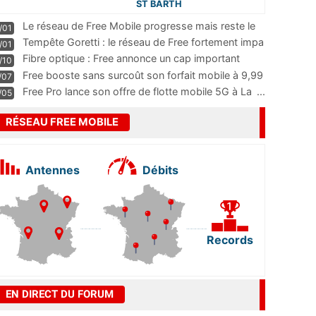
ST BARTH
Le réseau de Free Mobile progresse mais reste le
/01
m
...
Tempête Goretti : le réseau de Free fortement impa
/01
...
Fibre optique : Free annonce un cap important
/10
pass
...
Free booste sans surcoût son forfait mobile à 9,99
/07
...
Free Pro lance son offre de flotte mobile 5G à La
...
/05
RÉSEAU FREE MOBILE
Antennes
Débits
Records
EN DIRECT DU FORUM