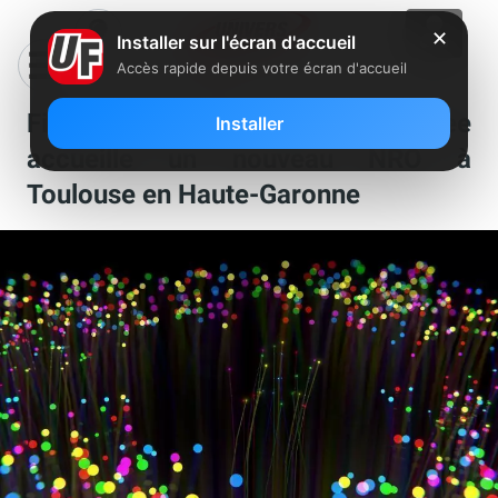
✕
Installer sur l'écran d'accueil
Accès rapide depuis votre écran d'accueil
Fibre : le réseau FTTH de Free
Installer
accueille un nouveau NRO à
Toulouse en Haute-Garonne