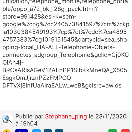
unication/telephone_mobile/telephone_porta
ble/oppo_a72_bk_128g_pack.html?
store=991428&esl-k=sem-
google%7cng%7cc240573841597%7cm%7ckp
la1030384549193%7cp%7ct%7cdc%7ca4895
4757383%7cg1019151545&dartycid=sea_sho
pping-local_LIA-ALL-Telephonie-Objets-
connectes_adgroup_Telephonie&gclid=Cj0KC
QiAh4j-
BRCsARIsAGeV12AEnI1P1SIbKxMneQA_X505
EsgkQmJjrznPZzFMPOQ-
DFTvXjEinfUaAlraEALw_wcB&gclsrc=aw.ds
Publié
par
Stéphane_ping
le 28/11/2020
à 19h04