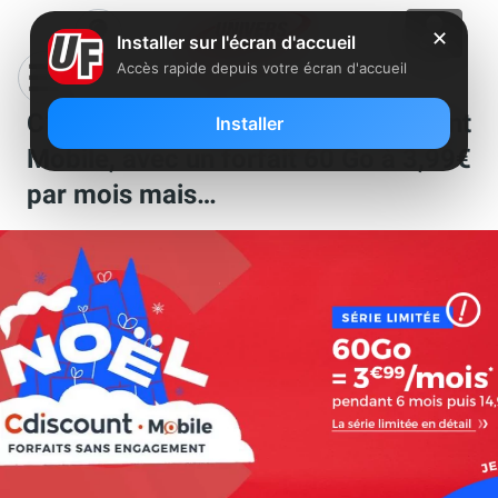
✕
Installer sur l'écran d'accueil
Accès rapide depuis votre écran d'accueil
C’est déjà Noël chez Cdiscount
Installer
Mobile, avec un forfait 60 Go à 3,99€
par mois mais…