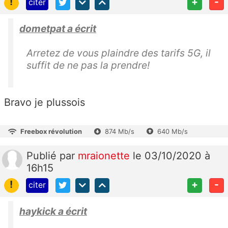
!
+
-
citer
dometpat a écrit
Arretez de vous plaindre des tarifs 5G, il
suffit de ne pas la prendre!
Bravo je plussois
Freebox révolution
874 Mb/s
640 Mb/s
Publié
par
mraionette
le 03/10/2020 à
16h15
!
+
-
citer
haykick a écrit