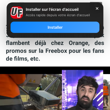
✕
Installer sur l'écran d'accueil
Accès rapide depuis votre écran d'accueil
Totalement fibrés : Ca y est Free a la
Installer
5G, mais est-ce suffisant ? Les prix
flambent déjà chez Orange, des
promos sur la Freebox pour les fans
de films, etc.