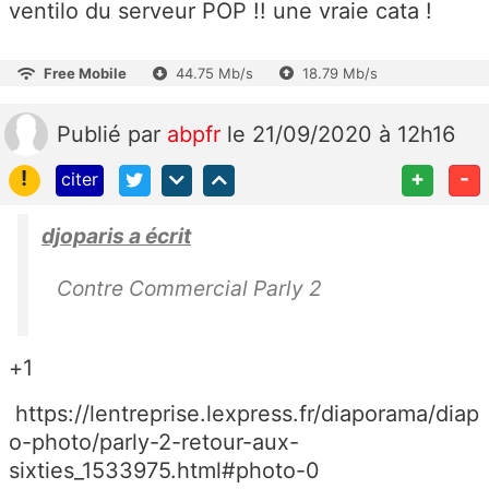
ventilo du serveur POP !! une vraie cata !
Free Mobile
44.75 Mb/s
18.79 Mb/s
Publié
par
abpfr
le 21/09/2020 à 12h16
!
+
-
citer
djoparis a écrit
Contre Commercial Parly 2
+1
https://lentreprise.lexpress.fr/diaporama/diap
o-photo/parly-2-retour-aux-
sixties_1533975.html#photo-0