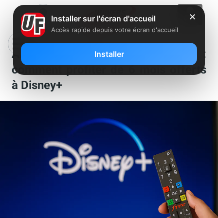
✕
Installer sur l'écran d'accueil
Accès rapide depuis votre écran d'accueil
Abonnés Freebox Révolution :
Installer
comment profiter de 6 mois offerts
à Disney+