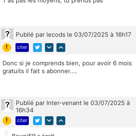
T'as pas les moyens, tu prends pas
Publié
par
lecods
le 03/07/2025 à 16h17
!
citer
Donc si je comprends bien, pour avoir 6 mois
gratuits il fait s abonner....
Publié
par
Inter-venant
le 03/07/2025 à
16h34
!
citer
Bouni59 a écrit