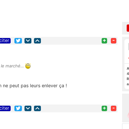
+
-
citer
 le marché...
A
4
R
a
n ne peut pas leurs enlever ça !
F
+
-
citer