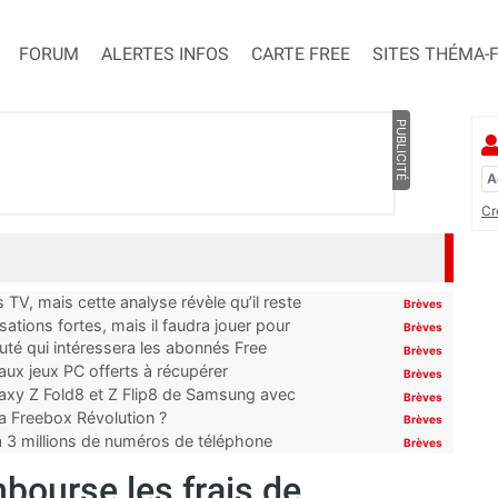
FORUM
ALERTES INFOS
CARTE FREE
SITES THÉMA-
PUBLICITÉ
Cr
TV, mais cette analyse révèle qu’il reste
Brèves
ations fortes, mais il faudra jouer pour
Brèves
uté qui intéressera les abonnés Free
Brèves
x jeux PC offerts à récupérer
Brèves
laxy Z Fold8 et Z Flip8 de Samsung avec
Brèves
 la Freebox Révolution ?
Brèves
’à 3 millions de numéros de téléphone
Brèves
bourse les frais de