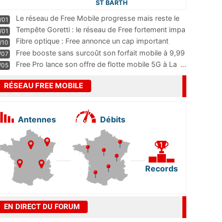
ST BARTH
Le réseau de Free Mobile progresse mais reste le
/01
m
...
Tempête Goretti : le réseau de Free fortement impa
/01
...
Fibre optique : Free annonce un cap important
/10
pass
...
Free booste sans surcoût son forfait mobile à 9,99
/07
...
Free Pro lance son offre de flotte mobile 5G à La
...
/05
RÉSEAU FREE MOBILE
Antennes
Débits
Records
EN DIRECT DU FORUM