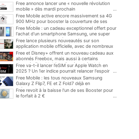
Free annonce lancer une « nouvelle révolution
mobile » dès mardi prochain
...
Free Mobile active encore massivement sa 4G
900 MHz pour booster la couverture de ses
abonnés
...
Free Mobile : un cadeau exceptionnel offert pour
l'achat d'un smartphone Samsung, une super
occasion pour la rentrée
...
Free lance plusieurs nouveautés sur son
application mobile officielle, avec de nombreux
ajouts bienvenus
...
Free et Disney+ offrent un nouveau cadeau aux
abonnés Freebox, mais aussi à certains
abonnés Free Mobile grâce à une évolution
...
Free va-t-il lancer l’eSIM sur Apple Watch en
2025 ? Un 1er indice pourrait relancer l'espoir
...
Free Mobile : les tous nouveaux Samsung
Galaxy Z Flip7, FE et Z Fold7 déjà en
précommande avec des promos
...
Free revoit à la baisse l'un de ses Booster pour
le forfait à 2 €
...