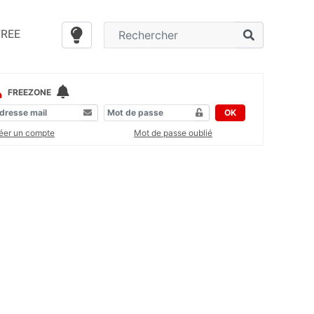
FREE
FREEZONE
OK
éer un compte
Mot de passe oublié