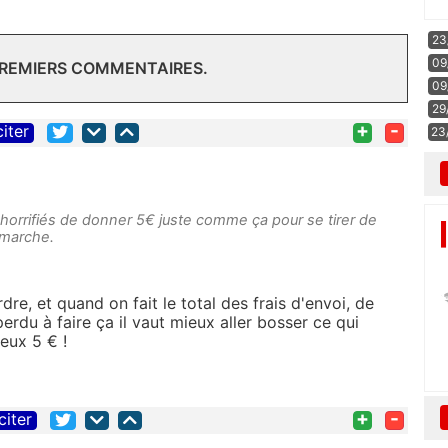
23
09
PREMIERS COMMENTAIRES.
09
29
+
-
citer
23
horrifiés de donner 5€ juste comme ça pour se tirer de
démarche.
dre, et quand on fait le total des frais d'envoi, de
rdu à faire ça il vaut mieux aller bosser ce qui
eux 5 € !
+
-
citer