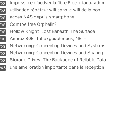
Impossible d'activer la fibre Free + facturation
/08
résiliation
utilisation répéteur wifi sans le wifi de la box
/08
acces NAS depuis smartphone
/08
Comtpe free Orphélin?
/08
Hollow Knight  Lost Beneath The Surface
/08
Airmez 80k: Tabakgeschmack, NET-
/08
Technologie und Leistung im
Networking: Connecting Devices and Systems
/08
Networking: Connecting Devices and Sharing
/08
Information
Storage Drives: The Backbone of Reliable Data
/08
Management
une amelioration importante dans la reception
/08
WIFI