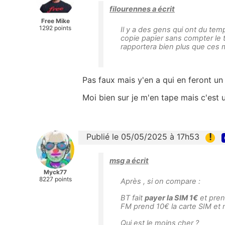
filourennes a écrit
Free Mike
1292 points
Il y a des gens qui ont du temp
copie papier sans compter le t
rapportera bien plus que ces 
Pas faux mais y'en a qui en feront un
Moi bien sur je m'en tape mais c'est
!
Publié le 05/05/2025 à 17h53
msg a écrit
Myck77
8227 points
Après , si on compare :
BT fait
payer la SIM 1€
et prend
FM prend 10€ la carte SIM et ne
Qui est le moins cher ?