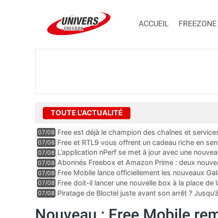
ACCUEIL
FREEZONE
TOUTE L'ACTUALITÉ
Free est déjà le champion des chaînes et services 
07/08
encore au moin...
Free et RTL9 vous offrent un cadeau riche en sens
07/08
l’obtenir
L’application nPerf se met à jour avec une nouvea
07/08
Mobile, Orange, SFR ...
Abonnés Freebox et Amazon Prime : deux nouveau
07/08
Free Mobile lance officiellement les nouveaux Ga
07/08
des promos et des cadeaux
Free doit-il lancer une nouvelle box à la place de
07/08
Piratage de Bloctel juste avant son arrêt ? Jusqu
07/08
auraient fuité
Nouveau : Free Mobile rem