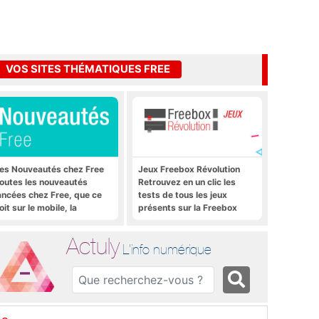
VOS SITES THÉMATIQUES FREE
es Nouveautés chez Free
Jeux Freebox Révolution
outes les nouveautés
Retrouvez en un clic les
ancées chez Free, que ce
tests de tous les jeux
oit sur le mobile, la
présents sur la Freebox
reebox et bien plus encore
Révolution, la box de Free
Actuly
L'info numérique