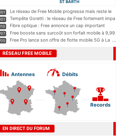
ST BARTH
Le réseau de Free Mobile progresse mais reste le
/01
m
...
Tempête Goretti : le réseau de Free fortement impa
/01
...
Fibre optique : Free annonce un cap important
/10
pass
...
Free booste sans surcoût son forfait mobile à 9,99
/07
...
Free Pro lance son offre de flotte mobile 5G à La
...
/05
RÉSEAU FREE MOBILE
Antennes
Débits
Records
EN DIRECT DU FORUM