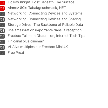
Hollow Knight  Lost Beneath The Surface
/08
Airmez 80k: Tabakgeschmack, NET-
/08
Technologie und Leistung im
Networking: Connecting Devices and Systems
/08
Networking: Connecting Devices and Sharing
/08
Information
Storage Drives: The Backbone of Reliable Data
/08
Management
une amelioration importante dans la reception
/08
WIFI
Freebox Telecom Discussion, Internet Tech Tips
/08
Communi
Fin canal plus cinéma?
/08
VLANs multiples sur Freebox Mini 4K
/08
Free Proxi
/08