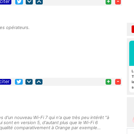
+
-
citer
les opérateurs.
L
T
+
-
citer
l
s
F
s d'un nouveau Wi-Fi 7 qui n'a que très peu intérêt "
à
i sont en version 5, d'autant plus que le Wi-Fi 6
e qualité comparativement à Orange par exemple…