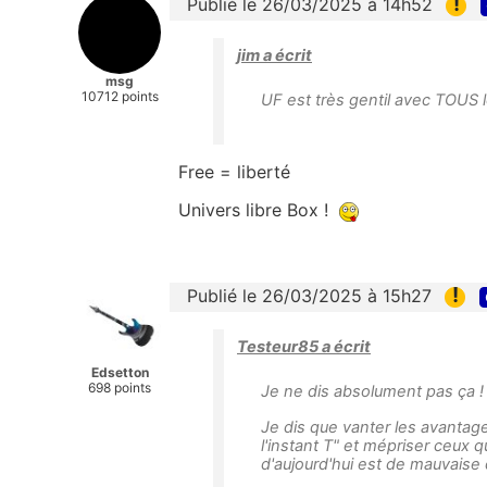
!
Publié le 26/03/2025 à 14h52
jim a écrit
msg
10712 points
UF est très gentil avec TOUS 
Free = liberté
Univers libre Box !
!
Publié le 26/03/2025 à 15h27
Testeur85 a écrit
Edsetton
698 points
Je ne dis absolument pas ça !
Je dis que vanter les avantage
l'instant T
" et mépriser ceux qu
d'aujourd'hui est de mauvais