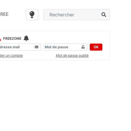
FREE
FREEZONE
OK
éer un compte
Mot de passe oublié