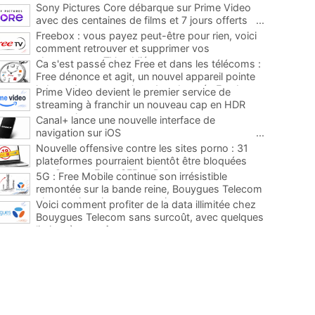
Sony Pictures Core débarque sur Prime Video
avec des centaines de films et 7 jours offerts
...
Freebox : vous payez peut-être pour rien, voici
comment retrouver et supprimer vos
abonnements TV oubliés
...
Ca s'est passé chez Free et dans les télécoms :
Free dénonce et agit, un nouvel appareil pointe
le bout de son nez chez des abonnés Freebox...
Prime Video devient le premier service de
...
streaming à franchir un nouveau cap en HDR
avec ce lancement
...
Canal+ lance une nouvelle interface de
navigation sur iOS
...
Nouvelle offensive contre les sites porno : 31
plateformes pourraient bientôt être bloquées
par Orange, Free, SFR et Bouygues
...
5G : Free Mobile continue son irrésistible
remontée sur la bande reine, Bouygues Telecom
plus que jamais sous pression
...
Voici comment profiter de la data illimitée chez
Bouygues Telecom sans surcoût, avec quelques
limites à connaître
...