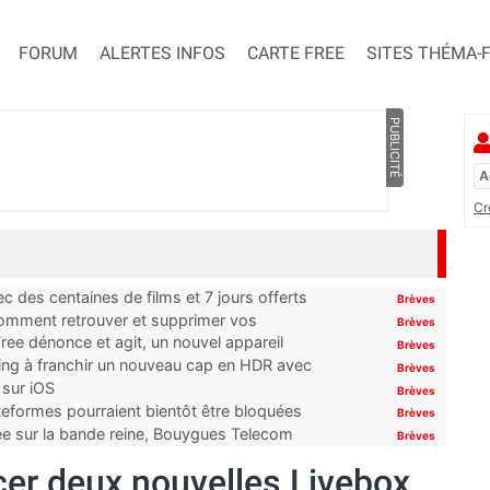
FORUM
ALERTES INFOS
CARTE FREE
SITES THÉMA-
PUBLICITÉ
Cr
 des centaines de films et 7 jours offerts
Brèves
 comment retrouver et supprimer vos
Brèves
ree dénonce et agit, un nouvel appareil
Brèves
ming à franchir un nouveau cap en HDR avec
Brèves
 sur iOS
Brèves
ateformes pourraient bientôt être bloquées
Brèves
tée sur la bande reine, Bouygues Telecom
Brèves
cer deux nouvelles Livebox