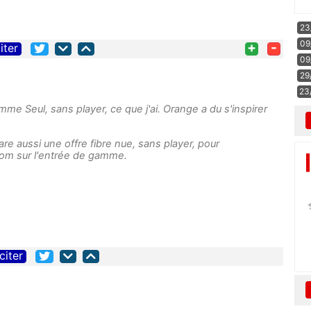
23
09
+
-
iter
09
29
23
omme Seul, sans player, ce que j'ai. Orange a du s'inspirer
are aussi une offre fibre nue, sans player, pour
om sur l'entrée de gamme.
citer