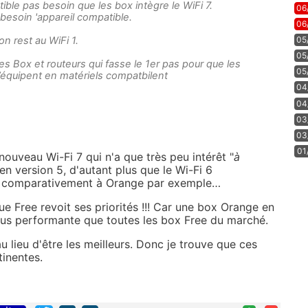
tible pas besoin que les box intègre le WiFi 7.
06
s besoin 'appareil compatible.
06
05
n rest au WiFi 1.
05
 les Box et routeurs qui fasse le 1er pas pour que les
05
’équipent en matériels compatbilent
04
04
03
03
01
nouveau Wi-Fi 7 qui n'a que très peu intérêt "
à
en version 5, d'autant plus que le Wi-Fi 6
té comparativement à Orange par exemple…
e Free revoit ses priorités !!! Car une box Orange en
lus performante que toutes les box Free du marché.
au lieu d'être les meilleurs. Donc je trouve que ces
inentes.