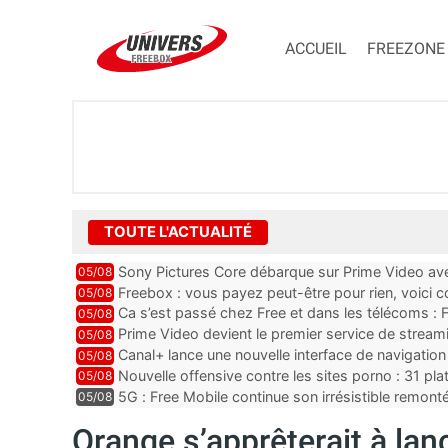
ACCUEIL
FREEZONE
TOUTE L'ACTUALITÉ
Sony Pictures Core débarque sur Prime Video avec
05/08
Freebox : vous payez peut-être pour rien, voici
05/08
abonnements TV oubliés
Ca s’est passé chez Free et dans les télécoms : F
05/08
pointe le bout de...
Prime Video devient le premier service de strea
05/08
ce lancement
Canal+ lance une nouvelle interface de navigation
05/08
Nouvelle offensive contre les sites porno : 31 pl
05/08
par Orange, Free, SF...
5G : Free Mobile continue son irrésistible remon
05/08
plus que jamais sous pr...
Orange s’apprêterait à lan