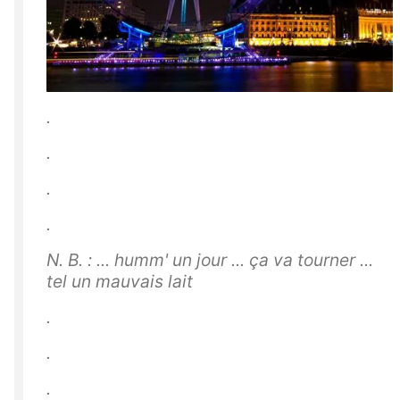
.
.
.
.
N. B. : ... humm' un jour ... ça va tourner ...
tel un mauvais lait
.
.
.