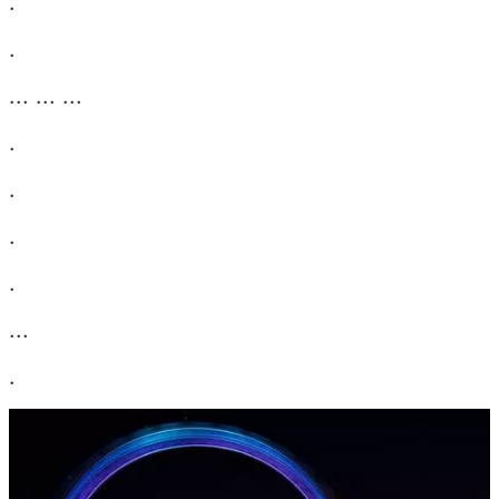
.
.
... ... ...
.
.
.
.
...
.