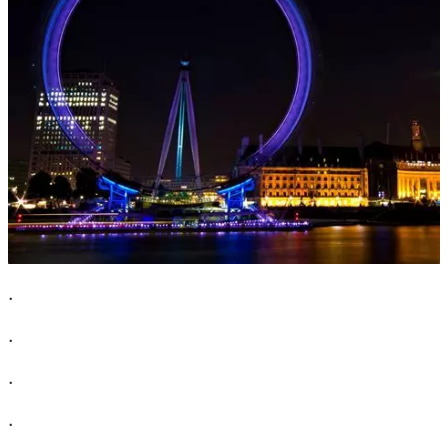
.
.
.
.