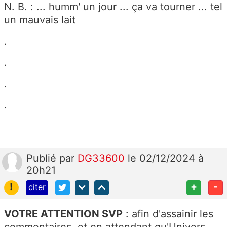
N. B. : ... humm' un jour ... ça va tourner ... tel
un mauvais lait
.
.
.
.
Publié
par
DG33600
le 02/12/2024 à
20h21
!
+
-
citer
VOTRE ATTENTION SVP
: afin d'assainir les
commentaires, et en attendant qu'Univers