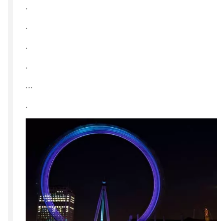
.
.
.
.
...
.