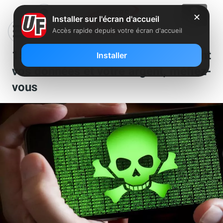
✕
Installer sur l'écran d'accueil
Accès rapide depuis votre écran d'accueil
15 applications Android siphonnent
Installer
vos données et votre argent, méfiez-
vous