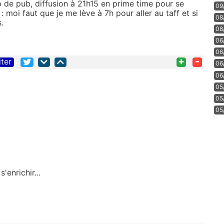
 de pub, diffusion à 21h15 en prime time pour se
09
 : moi faut que je me lève à 7h pour aller au taff et si
08
.
08
06
06
+
-
iter
06
06
05
05
05
enrichir...