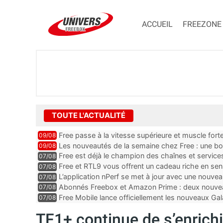
ACCUEIL
FREEZONE
TOUTE L'ACTUALITÉ
Free passe à la vitesse supérieure et muscle for
09/08
Les nouveautés de la semaine chez Free : une b
09/08
Ultra, un mail important e...
Free est déjà le champion des chaînes et services 
07/08
encore au moin...
Free et RTL9 vous offrent un cadeau riche en sens
07/08
l’obtenir
L’application nPerf se met à jour avec une nouvea
07/08
Mobile, Orange, SFR ...
Abonnés Freebox et Amazon Prime : deux nouveau
07/08
Free Mobile lance officiellement les nouveaux Ga
07/08
des promos et des cadeaux
TF1+ continue de s’enrichir