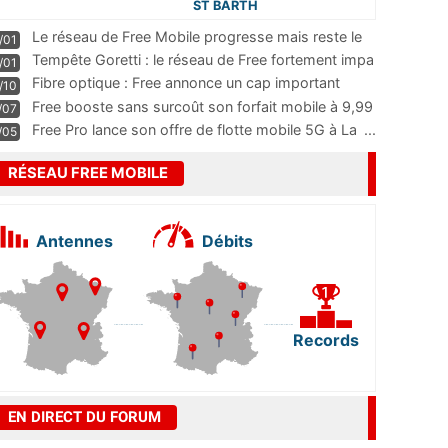
ST BARTH
Le réseau de Free Mobile progresse mais reste le
/01
m
...
Tempête Goretti : le réseau de Free fortement impa
/01
...
Fibre optique : Free annonce un cap important
/10
pass
...
Free booste sans surcoût son forfait mobile à 9,99
/07
...
Free Pro lance son offre de flotte mobile 5G à La
...
/05
RÉSEAU FREE MOBILE
Antennes
Débits
Records
EN DIRECT DU FORUM