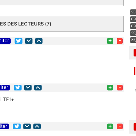
23
09
S DES LECTEURS (7)
09
29
+
-
citer
23
+
-
iter
li TF1+
+
-
iter