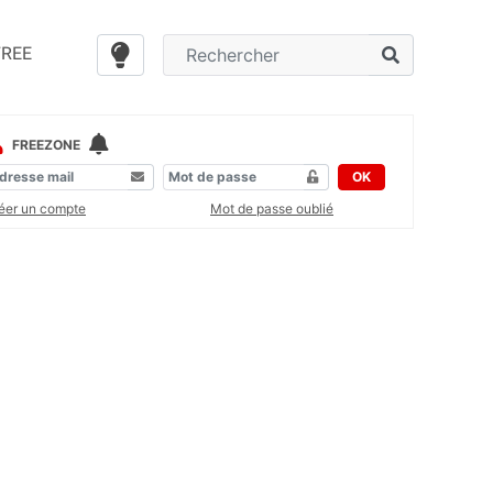
FREE
FREEZONE
OK
éer un compte
Mot de passe oublié