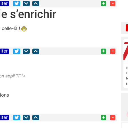
+
-
iter
e s’enrichir
 celle-là !
+
-
iter
I
L
on appli TF1+
t
s
M
b
sions
+
-
iter