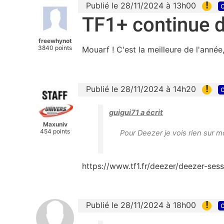
!
Publié le 28/11/2024 à 13h00
c
TF1+ continue d
freewhynot
3840 points
Mouarf ! C'est la meilleure de l'année,
!
Publié le 28/11/2024 à 14h20
c
guigui71 a écrit
Maxuniv
454 points
Pour Deezer je vois rien sur m
https://www.tf1.fr/deezer/deezer-ses
!
Publié le 28/11/2024 à 18h00
c