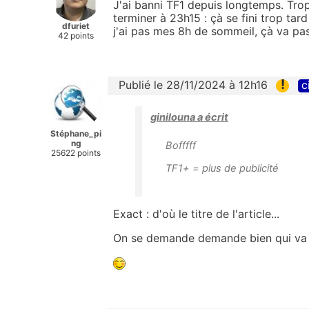
J'ai banni TF1 depuis longtemps. Trop
terminer à 23h15 : çà se fini trop tard
dfuriet
j'ai pas mes 8h de sommeil, çà va pas
42 points
!
Publié le 28/11/2024 à 12h16
c
ginilouna a écrit
Stéphane_pi
ng
Bofffff
25622 points
TF1+ = plus de publicité
Exact : d'où le titre de l'article...
On se demande demande bien qui va s'