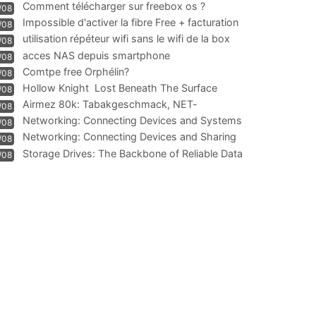
Comment télécharger sur freebox os ?
/08
Impossible d'activer la fibre Free + facturation
/08
résiliation
utilisation répéteur wifi sans le wifi de la box
/08
acces NAS depuis smartphone
/08
Comtpe free Orphélin?
/08
Hollow Knight  Lost Beneath The Surface
/08
Airmez 80k: Tabakgeschmack, NET-
/08
Technologie und Leistung im
Networking: Connecting Devices and Systems
/08
Networking: Connecting Devices and Sharing
/08
Information
Storage Drives: The Backbone of Reliable Data
/08
Management