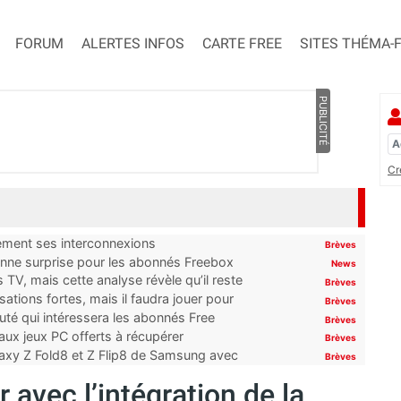
FORUM
ALERTES INFOS
CARTE FREE
SITES THÉMA-
PUBLICITÉ
Cr
tement ses interconnexions
Brèves
onne surprise pour les abonnés Freebox
News
TV, mais cette analyse révèle qu’il reste
Brèves
ations fortes, mais il faudra jouer pour
Brèves
uté qui intéressera les abonnés Free
Brèves
x jeux PC offerts à récupérer
Brèves
laxy Z Fold8 et Z Flip8 de Samsung avec
Brèves
 avec l’intégration de la