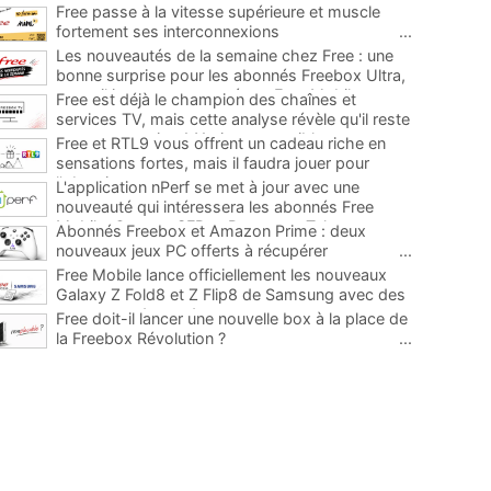
Free passe à la vitesse supérieure et muscle
fortement ses interconnexions
...
Les nouveautés de la semaine chez Free : une
bonne surprise pour les abonnés Freebox Ultra,
un mail important envoyé par Free Mobile et
Free est déjà le champion des chaînes et
sinon...
...
services TV, mais cette analyse révèle qu'il reste
encore au moins 141 ajouts possibles
...
Free et RTL9 vous offrent un cadeau riche en
sensations fortes, mais il faudra jouer pour
l'obtenir
...
L'application nPerf se met à jour avec une
nouveauté qui intéressera les abonnés Free
Mobile, Orange, SFR et Bouygues Telecom
...
Abonnés Freebox et Amazon Prime : deux
nouveaux jeux PC offerts à récupérer
...
Free Mobile lance officiellement les nouveaux
Galaxy Z Fold8 et Z Flip8 de Samsung avec des
promos et des cadeaux
...
Free doit-il lancer une nouvelle box à la place de
la Freebox Révolution ?
...