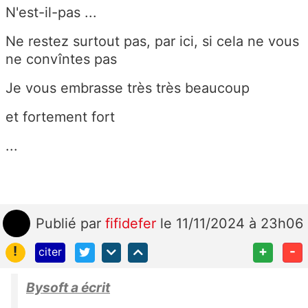
N'est-il-pas ...
Ne restez surtout pas, par ici, si cela ne vous
ne convîntes pas
Je vous embrasse très très beaucoup
et fortement fort
...
Publié
par
fifidefer
le 11/11/2024 à 23h06
!
+
-
citer
Bysoft a écrit