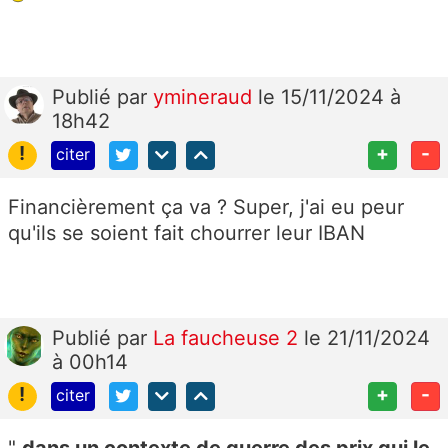
Publié
par
ymineraud
le 15/11/2024 à
18h42
!
+
-
citer
Financièrement ça va ? Super, j'ai eu peur
qu'ils se soient fait chourrer leur IBAN
Publié
par
La faucheuse 2
le 21/11/2024
à 00h14
!
+
-
citer
"
dans un contexte de guerre des prix qui le