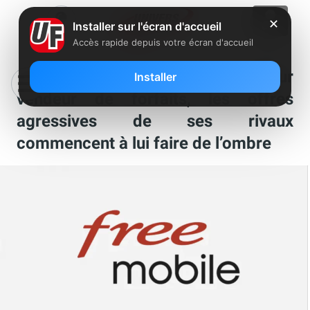
✕
Installer sur l'écran d'accueil
Accès rapide depuis votre écran d'accueil
Free Mobile n’est plus le meilleur
Installer
vendeur de forfaits, les offres
agressives de ses rivaux
commencent à lui faire de l’ombre