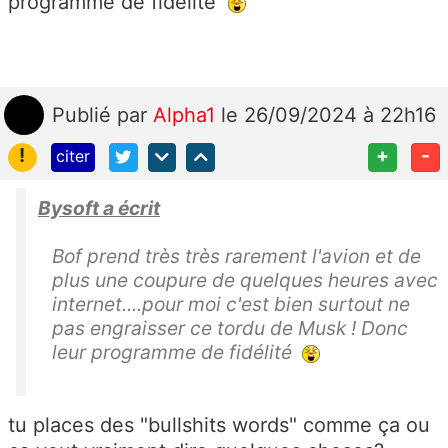
programme de fidélité
Publié
par
Alpha1
le 26/09/2024 à 22h16
!
+
-
citer
Bysoft a écrit
Bof prend très très rarement l'avion et de
plus une coupure de quelques heures avec
internet....pour moi c'est bien surtout ne
pas engraisser ce tordu de Musk ! Donc
leur programme de fidélité
tu places des "bullshits words" comme ça ou