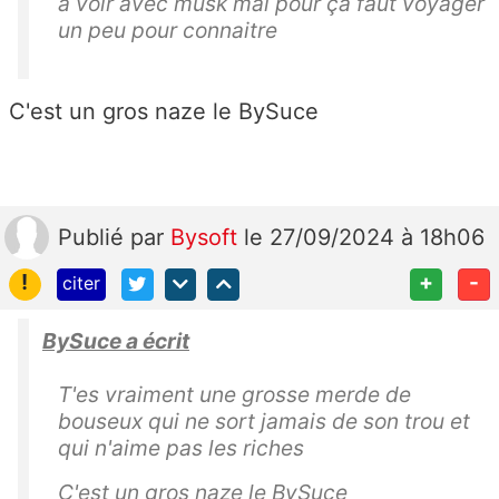
a voir avec musk mai pour ça faut voyager
un peu pour connaitre
C'est un gros naze le BySuce
Publié
par
Bysoft
le 27/09/2024 à 18h06
!
+
-
citer
BySuce a écrit
T'es vraiment une grosse merde de
bouseux qui ne sort jamais de son trou et
qui n'aime pas les riches
C'est un gros naze le BySuce