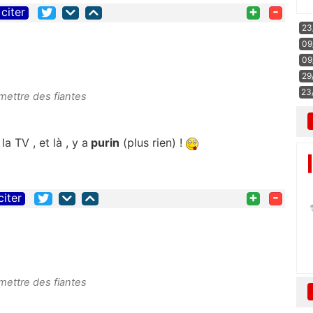
+
-
citer
23
09
09
29
23
mettre des fiantes
a TV , et là , y a
purin
(plus rien) !
+
-
citer
mettre des fiantes