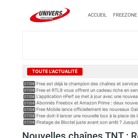
ACCUEIL
FREEZONE
TOUTE L'ACTUALITÉ
Free est déjà le champion des chaînes et services 
07/08
encore au moin...
Free et RTL9 vous offrent un cadeau riche en sens
07/08
l’obtenir
L’application nPerf se met à jour avec une nouvea
07/08
Mobile, Orange, SFR ...
Abonnés Freebox et Amazon Prime : deux nouveau
07/08
Free Mobile lance officiellement les nouveaux Ga
07/08
des promos et des cadeaux
Free doit-il lancer une nouvelle box à la place de
07/08
Piratage de Bloctel juste avant son arrêt ? Jusqu
07/08
auraient fuité
Nouvelles chaînes TNT : R