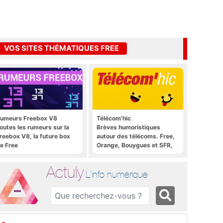
VOS SITES THÉMATIQUES FREE
umeurs Freebox V8
Télécom'hic
outes les rumeurs sur la
Brèves humoristiques
reebox V8, la future box
autour des télécoms. Free,
e Free
Orange, Bouygues et SFR,
tous y passent.
Actuly
L'info numérique