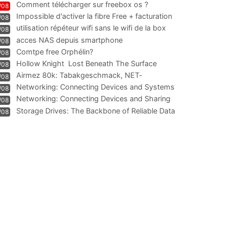
Comment télécharger sur freebox os ?
/08
Impossible d'activer la fibre Free + facturation
/08
résiliation
utilisation répéteur wifi sans le wifi de la box
/08
acces NAS depuis smartphone
/08
Comtpe free Orphélin?
/08
Hollow Knight  Lost Beneath The Surface
/08
Airmez 80k: Tabakgeschmack, NET-
/08
Technologie und Leistung im
Networking: Connecting Devices and Systems
/08
Networking: Connecting Devices and Sharing
/08
Information
Storage Drives: The Backbone of Reliable Data
/08
Management