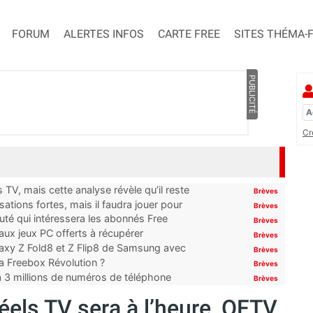
FORUM
ALERTES INFOS
CARTE FREE
SITES THÉMA-
PUBLICITÉ
Cr
TV, mais cette analyse révèle qu’il reste
Brèves
ations fortes, mais il faudra jouer pour
Brèves
uté qui intéressera les abonnés Free
Brèves
x jeux PC offerts à récupérer
Brèves
laxy Z Fold8 et Z Flip8 de Samsung avec
Brèves
 la Freebox Révolution ?
Brèves
’à 3 millions de numéros de téléphone
Brèves
éels TV sera à l’heure, OFTV