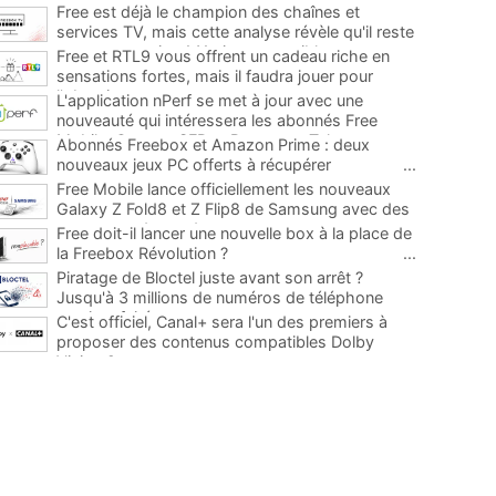
Free est déjà le champion des chaînes et
services TV, mais cette analyse révèle qu'il reste
encore au moins 141 ajouts possibles
...
Free et RTL9 vous offrent un cadeau riche en
sensations fortes, mais il faudra jouer pour
l'obtenir
...
L'application nPerf se met à jour avec une
nouveauté qui intéressera les abonnés Free
Mobile, Orange, SFR et Bouygues Telecom
...
Abonnés Freebox et Amazon Prime : deux
nouveaux jeux PC offerts à récupérer
...
Free Mobile lance officiellement les nouveaux
Galaxy Z Fold8 et Z Flip8 de Samsung avec des
promos et des cadeaux
...
Free doit-il lancer une nouvelle box à la place de
la Freebox Révolution ?
...
Piratage de Bloctel juste avant son arrêt ?
Jusqu'à 3 millions de numéros de téléphone
auraient fuité
...
C'est officiel, Canal+ sera l'un des premiers à
proposer des contenus compatibles Dolby
Vision 2
...