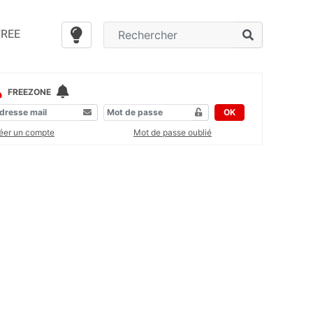
FREE
FREEZONE
OK
éer un compte
Mot de passe oublié