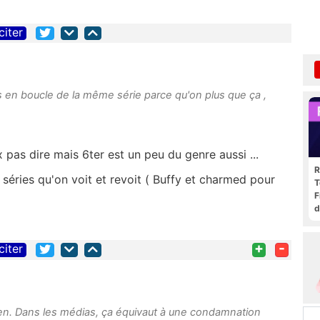
citer
 en boucle de la même série parce qu'on plus que ça ,
x pas dire mais 6ter est un peu du genre aussi ...
R
 séries qu'on voit et revoit ( Buffy et charmed pour
T
F
d
+
-
citer
n. Dans les médias, ça équivaut à une condamnation