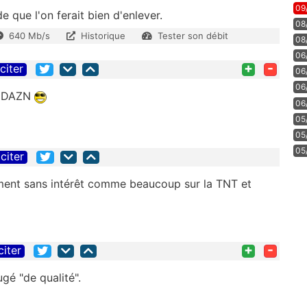
09
 que l'on ferait bien d'enlever.
08
640 Mb/s
Historique
Tester son débit
08
06
+
-
citer
06
06
ne DAZN
06
05
05
05
citer
ement sans intérêt comme beaucoup sur la TNT et
+
-
citer
ugé "de qualité".