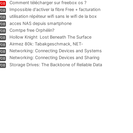
Comment télécharger sur freebox os ?
/08
Impossible d'activer la fibre Free + facturation
/08
résiliation
utilisation répéteur wifi sans le wifi de la box
/08
acces NAS depuis smartphone
/08
Comtpe free Orphélin?
/08
Hollow Knight  Lost Beneath The Surface
/08
Airmez 80k: Tabakgeschmack, NET-
/08
Technologie und Leistung im
Networking: Connecting Devices and Systems
/08
Networking: Connecting Devices and Sharing
/08
Information
Storage Drives: The Backbone of Reliable Data
/08
Management