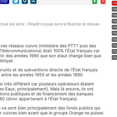
+
-
citer
09
08
08
06
tous les sens : l’impôt n'a pas servi à financer le réseau
06
06
06
e ces réseaux cuivre (ministère des PTTT puis des
05
Télécommunications) était 100% l'État français car
05
artir des années 1990 que son staut change bien que
05
blique.
runts et de subventions directe de l'État français
é entre les années 1950 et les années 1990.
st très différent car plusieurs opérateurs étaient
s Eaux, principalement). Mais là encore, ils ont
ntions publiques et de financement des banques
0 (donc appartenant à l'État français).
e ce sont bien principalement des fonds publics qui
ux cuivres bien avant que le groupe Orange ne puisse