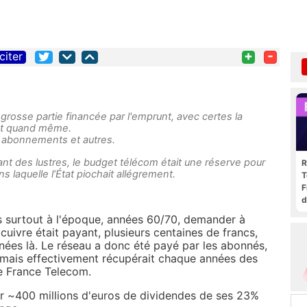
+
-
citer
 grosse partie financée par l'emprunt, avec certes la
unt quand même.
s abonnements et autres.
nt des lustres, le budget télécom était une réserve pour
R
ns laquelle l’État piochait allégrement.
T
F
d
is surtout à l'époque, années 60/70, demander à
cuivre était payant, plusieurs centaines de francs,
es là. Le réseau a donc été payé par les abonnés,
, mais effectivement récupérait chaque années des
e France Telecom.
oir ~400 millions d'euros de dividendes de ses 23%