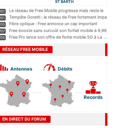
ST BARTH
Le réseau de Free Mobile progresse mais reste le
/01
m
...
Tempête Goretti : le réseau de Free fortement impa
/01
...
Fibre optique : Free annonce un cap important
/10
pass
...
Free booste sans surcoût son forfait mobile à 9,99
/07
...
Free Pro lance son offre de flotte mobile 5G à La
...
/05
RÉSEAU FREE MOBILE
Antennes
Débits
Records
EN DIRECT DU FORUM