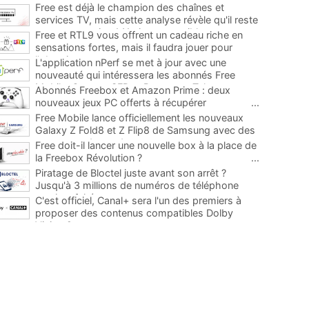
Free est déjà le champion des chaînes et
services TV, mais cette analyse révèle qu'il reste
encore au moins 141 ajouts possibles
...
Free et RTL9 vous offrent un cadeau riche en
sensations fortes, mais il faudra jouer pour
l'obtenir
...
L'application nPerf se met à jour avec une
nouveauté qui intéressera les abonnés Free
Mobile, Orange, SFR et Bouygues Telecom
...
Abonnés Freebox et Amazon Prime : deux
nouveaux jeux PC offerts à récupérer
...
Free Mobile lance officiellement les nouveaux
Galaxy Z Fold8 et Z Flip8 de Samsung avec des
promos et des cadeaux
...
Free doit-il lancer une nouvelle box à la place de
la Freebox Révolution ?
...
Piratage de Bloctel juste avant son arrêt ?
Jusqu'à 3 millions de numéros de téléphone
auraient fuité
...
C'est officiel, Canal+ sera l'un des premiers à
proposer des contenus compatibles Dolby
Vision 2
...