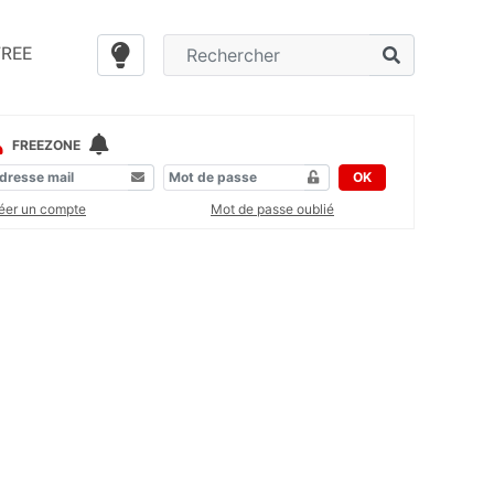
FREE
FREEZONE
OK
éer un compte
Mot de passe oublié