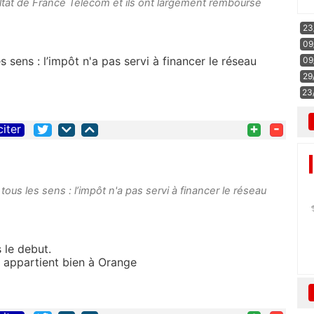
esultat de France Telecom et ils ont largement remboursé
23
09
s sens : l’impôt n'a pas servi à financer le réseau
09
29
23
+
-
citer
tous les sens : l’impôt n'a pas servi à financer le réseau
 le debut.
 appartient bien à Orange