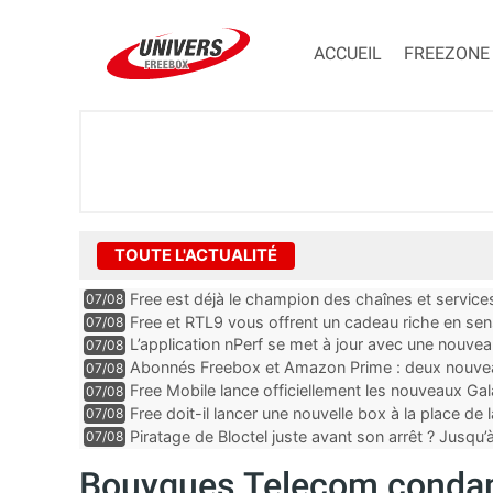
ACCUEIL
FREEZONE
TOUTE L'ACTUALITÉ
Free est déjà le champion des chaînes et services 
07/08
encore au moin...
Free et RTL9 vous offrent un cadeau riche en sens
07/08
l’obtenir
L’application nPerf se met à jour avec une nouvea
07/08
Mobile, Orange, SFR ...
Abonnés Freebox et Amazon Prime : deux nouveau
07/08
Free Mobile lance officiellement les nouveaux Ga
07/08
des promos et des cadeaux
Free doit-il lancer une nouvelle box à la place de
07/08
Piratage de Bloctel juste avant son arrêt ? Jusqu
07/08
auraient fuité
Bouygues Telecom condam