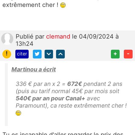
extrêmement cher !
Publié
par
clemand
le 04/09/2024 à
13h24
!
+
-
citer
Martinou a écrit
336 € par an x 2 =
672€
pendant 2 ans
(puis au tarif normal 45€ par mois soit
540€ par an pour Canal+
avec
Paramount), ca reste extrêmement cher !
Tu es incapable d'aller regarder le prix des