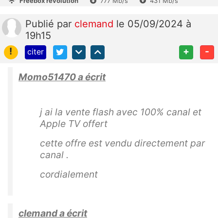
Freebox révolution
777 Mb/s
431 Mb/s
Publié
par
clemand
le 05/09/2024 à
19h15
!
+
-
citer
Momo51470 a écrit
j ai la vente flash avec 100% canal et
Apple TV offert
cette offre est vendu directement par
canal .
cordialement
clemand a écrit