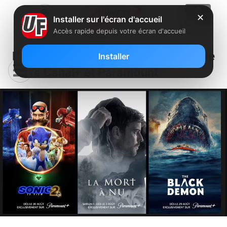
✕
Installer sur l'écran d'accueil
Accès rapide depuis votre écran d'accueil
L’info en vidéo : la nouvelle idylle
Installer
entre Canal+ et Paramount