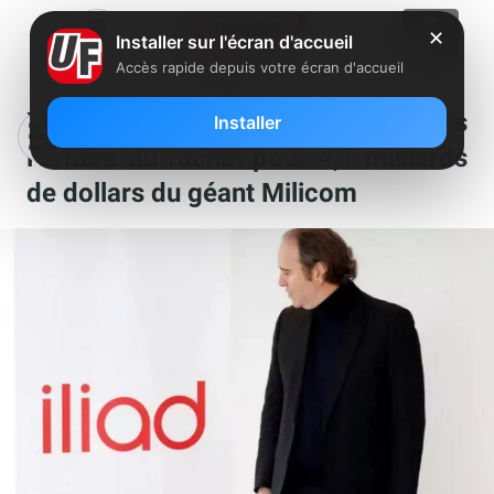
✕
Installer sur l'écran d'accueil
Accès rapide depuis votre écran d'accueil
Xavier Niel et Iliad ne lâchent pas
Installer
l’affaire du rachat pour 4,1 milliards
de dollars du géant Milicom