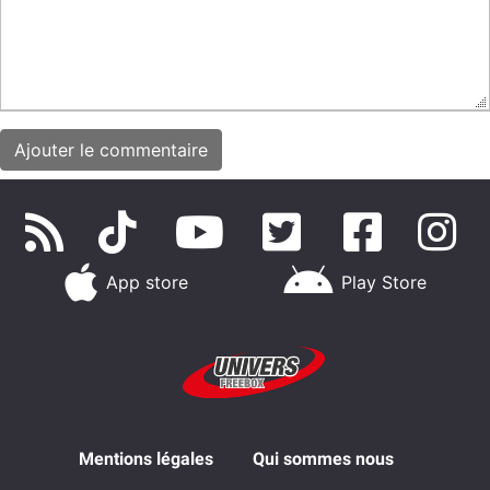
App store
Play Store
Mentions légales
Qui sommes nous