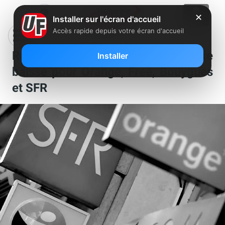
✕
Installer sur l'écran d'accueil
Accès rapide depuis votre écran d'accueil
Réseaux fibre et ADSL : une taxe
Installer
baisse pour Orange, Free, Bouygues
et SFR