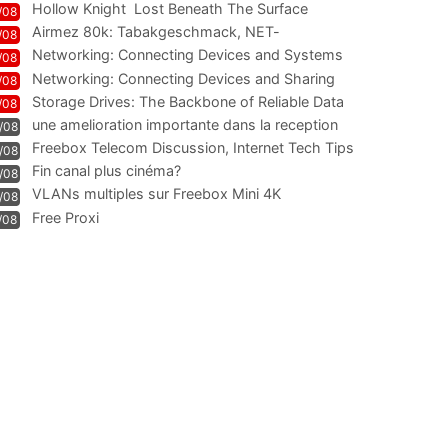
Hollow Knight  Lost Beneath The Surface
/08
Airmez 80k: Tabakgeschmack, NET-
/08
Technologie und Leistung im
Networking: Connecting Devices and Systems
/08
Networking: Connecting Devices and Sharing
/08
Information
Storage Drives: The Backbone of Reliable Data
/08
Management
une amelioration importante dans la reception
/08
WIFI
Freebox Telecom Discussion, Internet Tech Tips
/08
Communi
Fin canal plus cinéma?
/08
VLANs multiples sur Freebox Mini 4K
/08
Free Proxi
/08