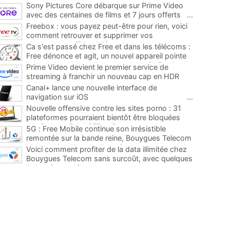
Sony Pictures Core débarque sur Prime Video
avec des centaines de films et 7 jours offerts
...
Freebox : vous payez peut-être pour rien, voici
comment retrouver et supprimer vos
abonnements TV oubliés
...
Ca s'est passé chez Free et dans les télécoms :
Free dénonce et agit, un nouvel appareil pointe
le bout de son nez chez des abonnés Freebox...
Prime Video devient le premier service de
...
streaming à franchir un nouveau cap en HDR
avec ce lancement
...
Canal+ lance une nouvelle interface de
navigation sur iOS
...
Nouvelle offensive contre les sites porno : 31
plateformes pourraient bientôt être bloquées
par Orange, Free, SFR et Bouygues
...
5G : Free Mobile continue son irrésistible
remontée sur la bande reine, Bouygues Telecom
plus que jamais sous pression
...
Voici comment profiter de la data illimitée chez
Bouygues Telecom sans surcoût, avec quelques
limites à connaître
...