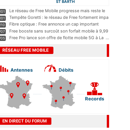
ST BARTH
Le réseau de Free Mobile progresse mais reste le
/01
m
...
Tempête Goretti : le réseau de Free fortement impa
/01
...
Fibre optique : Free annonce un cap important
/10
pass
...
Free booste sans surcoût son forfait mobile à 9,99
/07
...
Free Pro lance son offre de flotte mobile 5G à La
...
/05
RÉSEAU FREE MOBILE
Antennes
Débits
Records
EN DIRECT DU FORUM