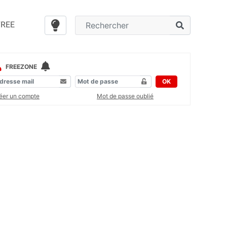
FREE
FREEZONE
OK
éer un compte
Mot de passe oublié