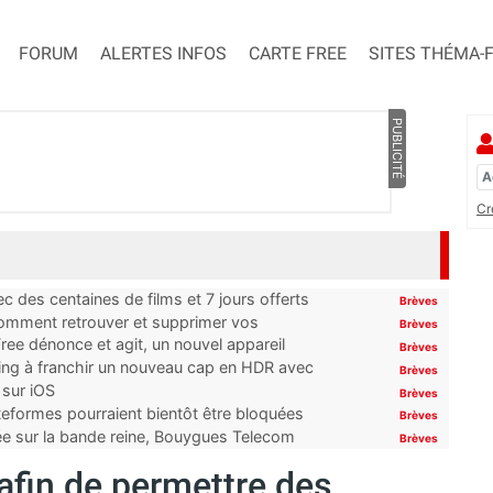
FORUM
ALERTES INFOS
CARTE FREE
SITES THÉMA-
PUBLICITÉ
Cr
 des centaines de films et 7 jours offerts
Brèves
 comment retrouver et supprimer vos
Brèves
ree dénonce et agit, un nouvel appareil
Brèves
ming à franchir un nouveau cap en HDR avec
Brèves
 sur iOS
Brèves
ateformes pourraient bientôt être bloquées
Brèves
tée sur la bande reine, Bouygues Telecom
Brèves
fin de permettre des