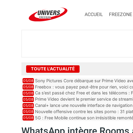
ACCUEIL
FREEZONE
TOUTE L'ACTUALITÉ
Sony Pictures Core débarque sur Prime Video avec
05/08
Freebox : vous payez peut-être pour rien, voici
05/08
abonnements TV oubliés
Ca s’est passé chez Free et dans les télécoms : F
05/08
pointe le bout de...
Prime Video devient le premier service de strea
05/08
ce lancement
Canal+ lance une nouvelle interface de navigation
05/08
Nouvelle offensive contre les sites porno : 31 pl
05/08
par Orange, Free, SF...
5G : Free Mobile continue son irrésistible remon
05/08
plus que jamais sous pr...
WhatsApp intègre Rooms a