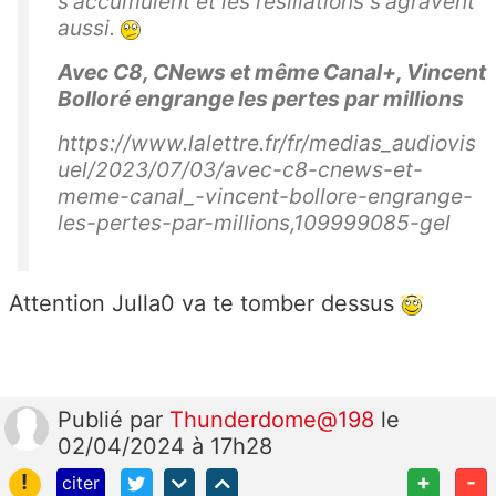
s'accumulent et les résiliations s'agravent
aussi.
Avec C8, CNews et même Canal+, Vincent
Bolloré engrange les pertes par millions
https://www.lalettre.fr/fr/medias_audiovis
uel/2023/07/03/avec-c8-cnews-et-
meme-canal_-vincent-bollore-engrange-
les-pertes-par-millions,109999085-gel
Attention Julla0 va te tomber dessus
Publié
par
Thunderdome@198
le
02/04/2024 à 17h28
!
+
-
citer