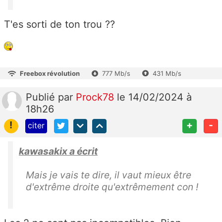
T'es sorti de ton trou ??
Freebox révolution
777 Mb/s
431 Mb/s
Publié
par
Prock78
le 14/02/2024 à
18h26
!
+
-
citer
kawasakix a écrit
Mais je vais te dire, il vaut mieux être
d'extrême droite qu'extrêmement con !