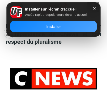
✕
Installer sur l'écran d'accueil
Accès rapide depuis votre écran d'accueil
L’ARCOM sommée de vérifier
Installer
l’indépendance de CNews et son
respect du pluralisme