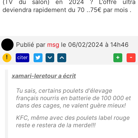
(TV du salon) en 2024 ? L’offre ultra
deviendra rapidement du 70 ..75€ par mois .
Publié
par
msg
le 06/02/2024 à 14h46
!
+
-
citer
xamari-leretour a écrit
Tu sais, certains poulets d'élevage
français nourris en batterie de 100 000 et
dans des cages, ne valent guère mieux!
KFC, même avec des poulets label rouge
reste e restera de la merde!!!