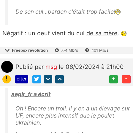
De son cul...pardon c'était trop facile!
Négatif : un oeuf vient du cul
de sa mère
.
Freebox révolution
774 Mb/s
401 Mb/s
Publié
par
msg
le 06/02/2024 à 21h00
!
+
-
citer
aegir_fr a écrit
Oh ! Encore un troll. Il y en a un élevage sur
UF, encore plus intensif que le poulet
ukrainien.