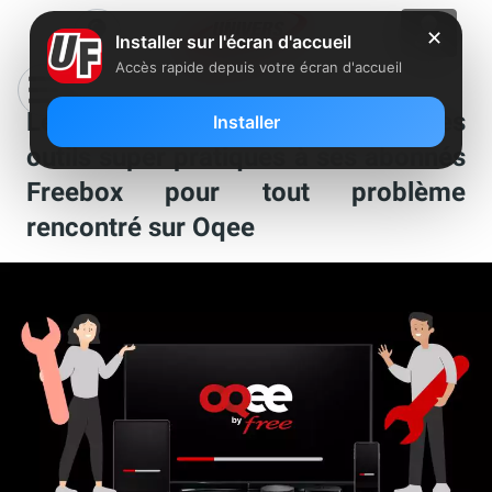
✕
Installer sur l'écran d'accueil
Accès rapide depuis votre écran d'accueil
Le saviez-vous : Free propose des
Installer
outils super pratiques à ses abonnés
Freebox pour tout problème
rencontré sur Oqee