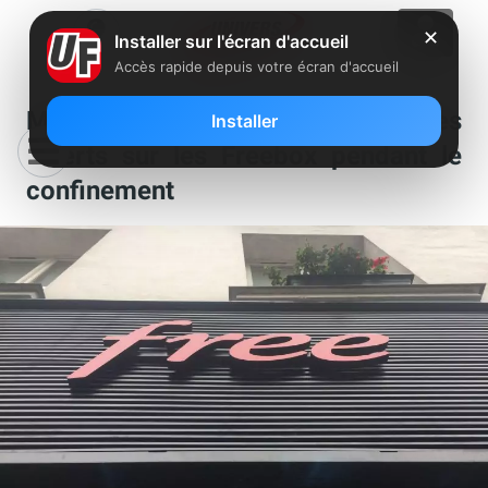
✕
Installer sur l'écran d'accueil
Accès rapide depuis votre écran d'accueil
Mise à jour des chaînes et services
Installer
offerts sur les Freebox pendant le
confinement